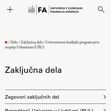
EN
/
Delo
/
Zaključna dela
/
Univerzitetni študijski program prve
stopnje Urbanizem (UŠU)
Zaključna dela
Fakulteta
Zagovori zaključnih del
O fakulteti
Repozitorij Univerze v Ljubljani (RUL)