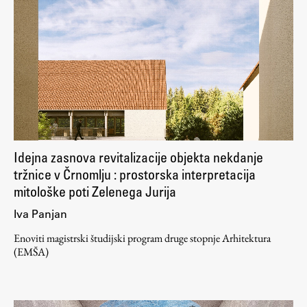
Raziskovalni projekti
Dosežki
Inštituti
Svetlobni LAB
Delo
Idejna zasnova revitalizacije objekta nekdanje
tržnice v Črnomlju : prostorska interpretacija
Seminarji
mitološke poti Zelenega Jurija
Seminarske teme
Iva Panjan
Gostujoči profesor
Enoviti magistrski študijski program druge stopnje Arhitektura
Delavnice
(EMŠA)
Študentski projekti
Ekskurzije
Natečaji