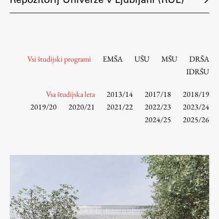
Osebje
Organiziranost
Alumni
Knjižnica
Vsi študijski programi
EMŠA
UŠU
MŠU
DRŠA
Mednarodno sodelovanje
IDRŠU
Članstva v združenjih
Konzorciji
Vsa študijska leta
2013/14
2017/18
2018/19
2019/20
2020/21
2021/22
2022/23
2023/24
Tržna dejavnost
2024/25
2025/26
Kontakti
Intranet UL FA
Intranet UL
Osebni portal FIORI
Spletni arhiv DEPO