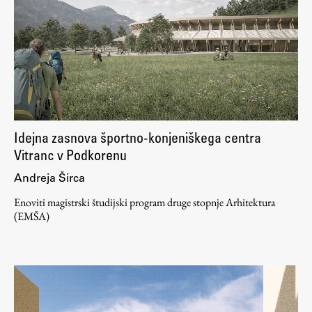
ŠIS (SI)
ŠIS (EN)
Aktualno
Idejna zasnova športno-konjeniškega centra
Obvestila
Vitranc v Podkorenu
Novice
Andreja Širca
Koledar dogodkov
Enoviti magistrski študijski program druge stopnje Arhitektura
Program dela
(EMŠA)
Raziskovanje