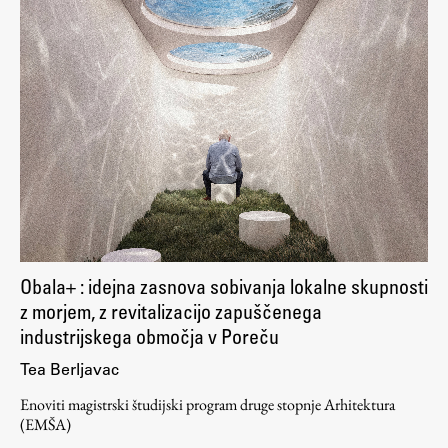
Zaključna dela
Razvojno sodelovanje in humanitarna pomoč
Založništvo
FA–ZA
Zbirke
Publikacije
Obala+ : idejna zasnova sobivanja lokalne skupnosti
z morjem, z revitalizacijo zapuščenega
AR – Arhitektura, raziskovanje
industrijskega območja v Poreču
Tea Berljavac
Igra ustvarjalnosti
Enoviti magistrski študijski program druge stopnje Arhitektura
(EMŠA)