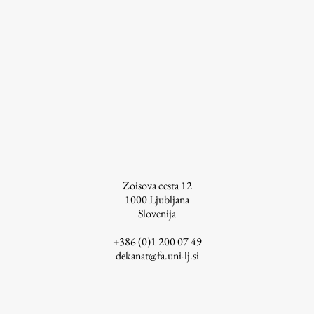
Zoisova cesta 12
1000
Ljubljana
Slovenija
+386 (0)1 200 07 49
dekanat@fa.uni-lj.si