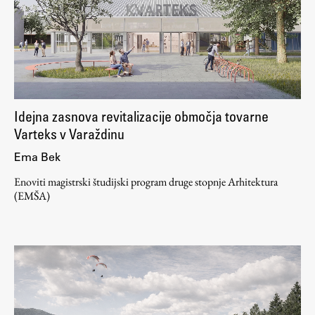
Študij
Predstavitev študija
Študentske informacije
Idejna zasnova revitalizacije območja tovarne
Urniki
Varteks v Varaždinu
Študijski programi
Ema Bek
Predmeti
Enoviti magistrski študijski program druge stopnje Arhitektura
Izbirni moduli EMŠA
(EMŠA)
Vpis
Zaključek študija
Mednarodne izmenjave
Študijske prakse
Spletna učilnica