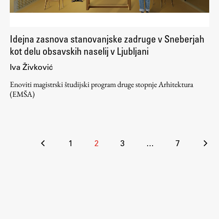
Idejna zasnova stanovanjske zadruge v Sneberjah
kot delu obsavskih naselij v Ljubljani
Iva Živković
Enoviti magistrski študijski program druge stopnje Arhitektura
(EMŠA)
Številčenje
1
2
3
…
7
prispevkov