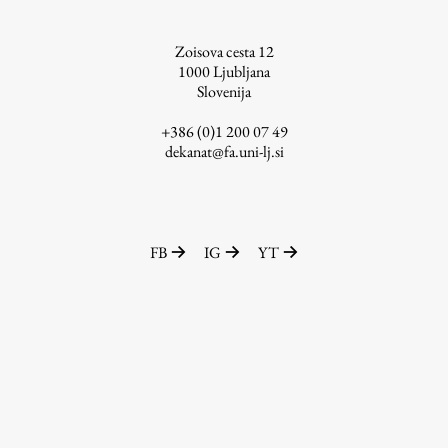
Raziskovalni projekti
Dosežki
Zoisova cesta 12
1000
Ljubljana
Inštituti
Slovenija
Svetlobni LAB
+386 (0)1 200 07 49
dekanat@fa.uni-lj.si
Delo
FB
IG
YT
Seminarji
Seminarske teme
Gostujoči profesor
Delavnice
Študentski projekti
Ekskurzije
Natečaji