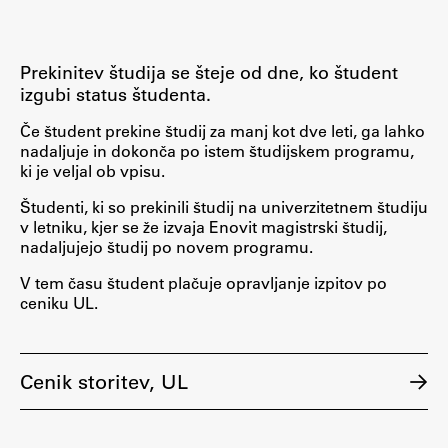
Osebje
Organiziranost
Prekinitev študija se šteje od dne, ko študent
Alumni
izgubi status študenta.
Knjižnica
Če študent prekine študij za manj kot dve leti, ga lahko
Mednarodno sodelovanje
nadaljuje in dokonča po istem študijskem programu,
Članstva v združenjih
ki je veljal ob vpisu.
Konzorciji
Študenti, ki so prekinili študij na univerzitetnem študiju
Tržna dejavnost
v letniku, kjer se že izvaja Enovit magistrski študij,
nadaljujejo študij po novem programu.
Kontakti
V tem času študent plačuje opravljanje izpitov po
ceniku UL.
Intranet UL FA
Intranet UL
Osebni portal FIORI
Cenik storitev, UL
Spletni arhiv DEPO