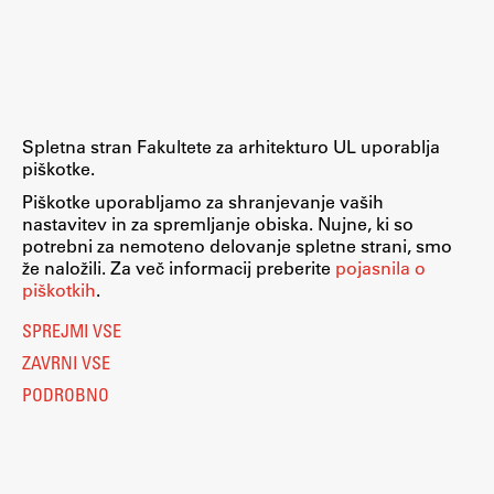
Zaključna dela
Razvojno sodelovanje in humanitarna pomoč
Spletna stran Fakultete za arhitekturo UL uporablja
piškotke.
Založništvo
Piškotke uporabljamo za shranjevanje vaših
nastavitev in za spremljanje obiska. Nujne, ki so
FA–ZA
potrebni za nemoteno delovanje spletne strani, smo
že naložili. Za več informacij preberite
pojasnila o
Zbirke
piškotkih
.
Publikacije
SPREJMI VSE
ZAVRNI VSE
AR – Arhitektura, raziskovanje
PODROBNO
Igra ustvarjalnosti