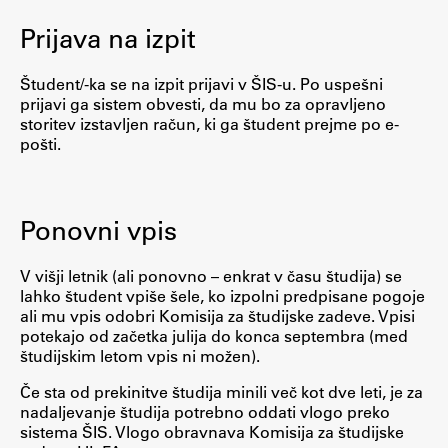
Prijava na izpit
Študij
Študent/-ka se na izpit prijavi v ŠIS-u. Po uspešni
prijavi ga sistem obvesti, da mu bo za opravljeno
Predstavitev študija
storitev izstavljen račun, ki ga študent prejme po e-
pošti.
Študentske informacije
Urniki
Študijski programi
Ponovni vpis
Predmeti
Izbirni moduli EMŠA
V višji letnik (ali ponovno – enkrat v času študija) se
lahko študent vpiše šele, ko izpolni predpisane pogoje
Vpis
ali mu vpis odobri Komisija za študijske zadeve. Vpisi
Zaključek študija
potekajo od začetka julija do konca septembra (med
študijskim letom vpis ni možen).
Mednarodne izmenjave
Študijske prakse
Če sta od prekinitve študija minili več kot dve leti, je za
nadaljevanje študija potrebno oddati vlogo preko
sistema ŠIS. Vlogo obravnava Komisija za študijske
Spletna učilnica