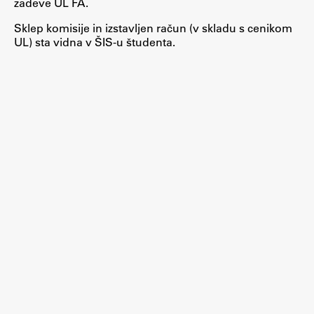
zadeve UL FA.
ŠIS (SI)
Sklep komisije in izstavljen račun (v skladu s cenikom
UL) sta vidna v ŠIS-u študenta.
ŠIS (EN)
Aktualno
Obvestila
Novice
Koledar dogodkov
Program dela
Raziskovanje