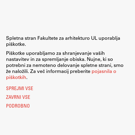
Raziskovalni projekti
Dosežki
Inštituti
Svetlobni LAB
Spletna stran Fakultete za arhitekturo UL uporablja
piškotke.
Piškotke uporabljamo za shranjevanje vaših
nastavitev in za spremljanje obiska. Nujne, ki so
Delo
potrebni za nemoteno delovanje spletne strani, smo
že naložili. Za več informacij preberite
pojasnila o
piškotkih
.
Seminarji
SPREJMI VSE
Seminarske teme
ZAVRNI VSE
Gostujoči profesor
PODROBNO
Delavnice
Študentski projekti
Ekskurzije
Natečaji