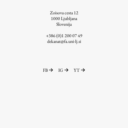
ŠIS (SI)
Zoisova cesta 12
ŠIS (EN)
1000
Ljubljana
Slovenija
+386 (0)1 200 07 49
dekanat@fa.uni-lj.si
Aktualno
Obvestila
FB
IG
YT
Novice
Koledar dogodkov
Program dela
Raziskovanje