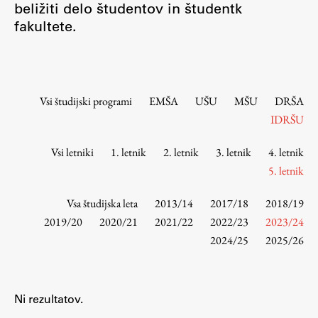
beližiti delo študentov in študentk
Osebje
fakultete.
Organiziranost
Alumni
Knjižnica
Mednarodno sodelovanje
Vsi študijski programi
EMŠA
UŠU
MŠU
DRŠA
Članstva v združenjih
IDRŠU
Konzorciji
Vsi letniki
1. letnik
2. letnik
3. letnik
4. letnik
Tržna dejavnost
5. letnik
Kontakti
Vsa študijska leta
2013/14
2017/18
2018/19
Intranet UL FA
2019/20
2020/21
2021/22
2022/23
2023/24
2024/25
2025/26
Intranet UL
Osebni portal FIORI
Spletni arhiv DEPO
Ni rezultatov.