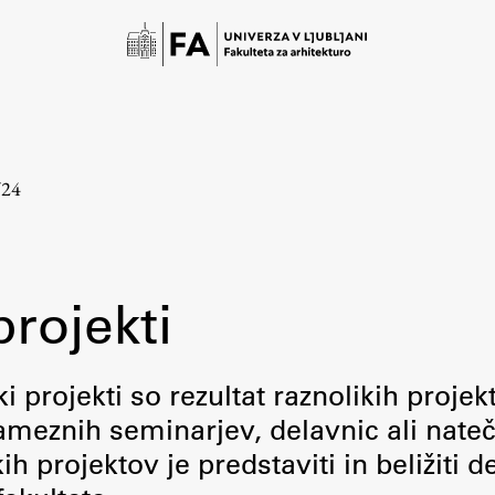
/24
projekti
Študij
i projekti so rezultat raznolikih projek
meznih seminarjev, delavnic ali nateč
Predstavitev študija
 projektov je predstaviti in beližiti d
Študentske informacije