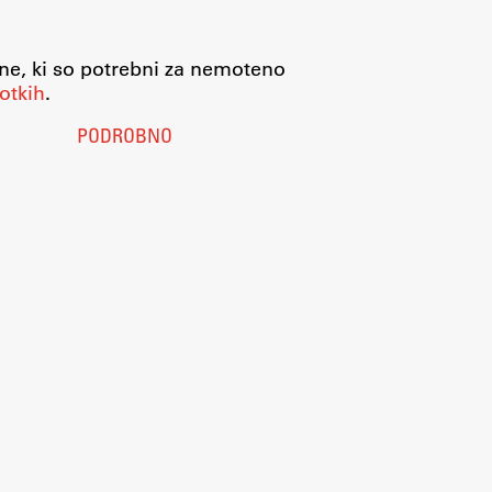
jne, ki so potrebni za nemoteno
otkih
.
PODROBNO