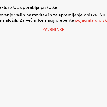
tekturo UL uporablja piškotke.
evanje vaših nastavitev in za spremljanje obiska. Nu
 naložili. Za več informacij preberite
pojasnila o pišk
ZAVRNI VSE
Nastavitve piškotkov
O piškotkih
Pravno obvestilo
Varstvo osebnih podatkov
Katalog informacij javnega značaja
Dostopnost