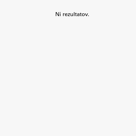
Ni rezultatov.
Aktualno
Obvestila
Novice
Koledar dogodkov
Program dela