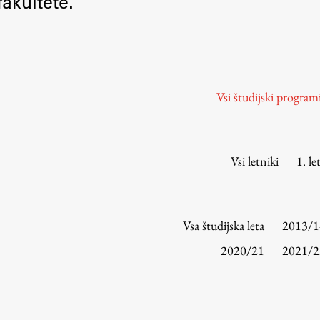
akultete.
Urniki
Študijski programi
Predmeti
Izbirni moduli EMŠA
Vsi študijski program
Vpis
Zaključek študija
Mednarodne izmenjave
Vsi letniki
1. le
Študijske prakse
Spletna učilnica
Vsa študijska leta
2013/1
ŠIS (SI)
2020/21
2021/2
ŠIS (EN)