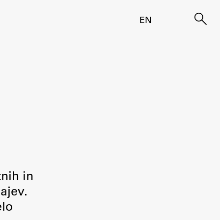
EN
tnih in
ajev.
elo