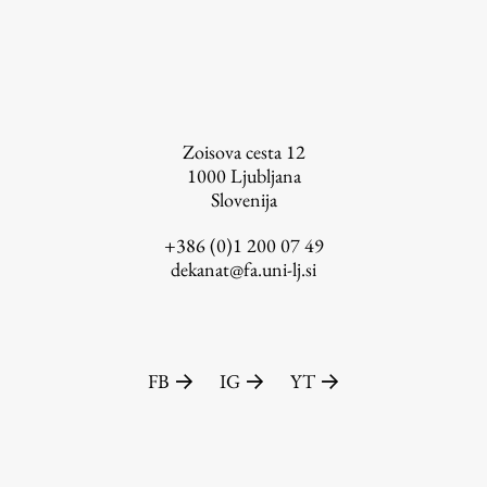
Založništvo
Zoisova cesta 12
1000
Ljubljana
Slovenija
FA–ZA
Zbirke
+386 (0)1 200 07 49
dekanat@fa.uni-lj.si
Publikacije
AR – Arhitektura, raziskovanje
Igra ustvarjalnosti
FB
IG
YT