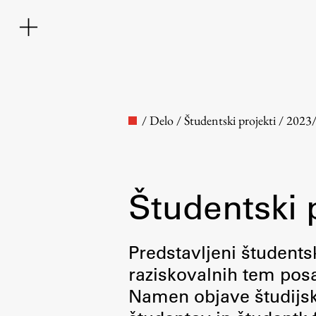
/
Delo
/
Študentski projekti
/
2023
Študentski 
Fakulteta
Predstavljeni študentsk
raziskovalnih tem posa
O fakulteti
Namen objave študijskih
Osebje