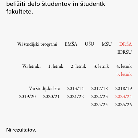
beližiti delo študentov in študentk
Osebje
fakultete.
Organiziranost
Alumni
Knjižnica
Mednarodno sodelovanje
Vsi študijski programi
EMŠA
UŠU
MŠU
DRŠA
Članstva v združenjih
IDRŠU
Konzorciji
Vsi letniki
1. letnik
2. letnik
3. letnik
4. letnik
Tržna dejavnost
5. letnik
Kontakti
Vsa študijska leta
2013/14
2017/18
2018/19
Intranet UL FA
2019/20
2020/21
2021/22
2022/23
2023/24
2024/25
2025/26
Intranet UL
Osebni portal FIORI
Spletni arhiv DEPO
Ni rezultatov.