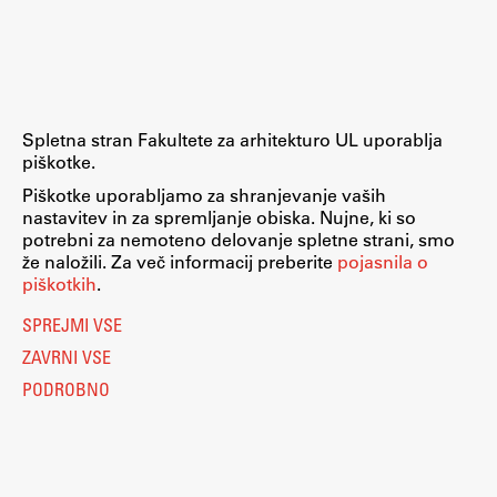
Raziskovalni projekti
Dosežki
Inštituti
Svetlobni LAB
Spletna stran Fakultete za arhitekturo UL uporablja
piškotke.
Piškotke uporabljamo za shranjevanje vaših
nastavitev in za spremljanje obiska. Nujne, ki so
Delo
potrebni za nemoteno delovanje spletne strani, smo
že naložili. Za več informacij preberite
pojasnila o
piškotkih
.
Seminarji
SPREJMI VSE
Seminarske teme
ZAVRNI VSE
Gostujoči profesor
PODROBNO
Delavnice
Študentski projekti
Ekskurzije
Natečaji