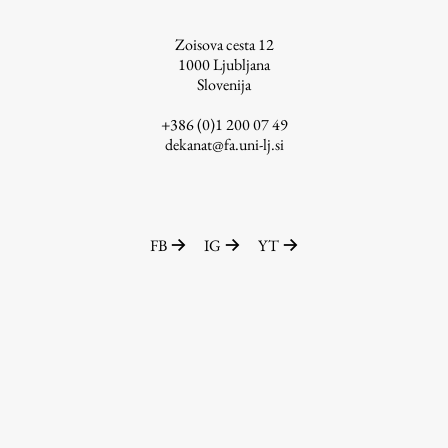
ŠIS (SI)
Zoisova cesta 12
ŠIS (EN)
1000
Ljubljana
Slovenija
+386 (0)1 200 07 49
dekanat@fa.uni-lj.si
Aktualno
Obvestila
FB
IG
YT
Novice
Koledar dogodkov
Program dela
Raziskovanje