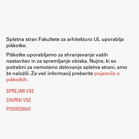
Raziskovalni projekti
Dosežki
Inštituti
Svetlobni LAB
Spletna stran Fakultete za arhitekturo UL uporablja
piškotke.
Piškotke uporabljamo za shranjevanje vaših
nastavitev in za spremljanje obiska. Nujne, ki so
Delo
potrebni za nemoteno delovanje spletne strani, smo
že naložili. Za več informacij preberite
pojasnila o
piškotkih
.
Seminarji
SPREJMI VSE
Seminarske teme
ZAVRNI VSE
Gostujoči profesor
PODROBNO
Delavnice
Študentski projekti
Ekskurzije
Natečaji