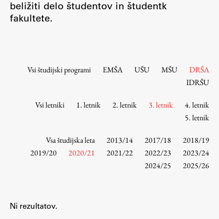
beližiti delo študentov in študentk
Osebje
fakultete.
Organiziranost
Alumni
Knjižnica
Mednarodno sodelovanje
Vsi študijski programi
EMŠA
UŠU
MŠU
DRŠA
Članstva v združenjih
IDRŠU
Konzorciji
Vsi letniki
1. letnik
2. letnik
3. letnik
4. letnik
Tržna dejavnost
5. letnik
Kontakti
Vsa študijska leta
2013/14
2017/18
2018/19
Intranet UL FA
2019/20
2020/21
2021/22
2022/23
2023/24
2024/25
2025/26
Intranet UL
Osebni portal FIORI
Spletni arhiv DEPO
Ni rezultatov.