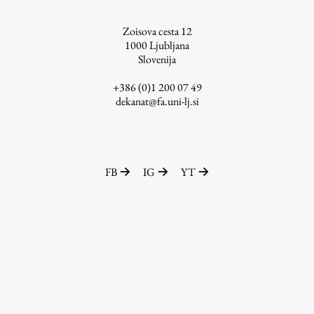
ŠIS (SI)
Zoisova cesta 12
ŠIS (EN)
1000
Ljubljana
Slovenija
+386 (0)1 200 07 49
dekanat@fa.uni-lj.si
Aktualno
Obvestila
FB
IG
YT
Novice
Koledar dogodkov
Program dela
Raziskovanje