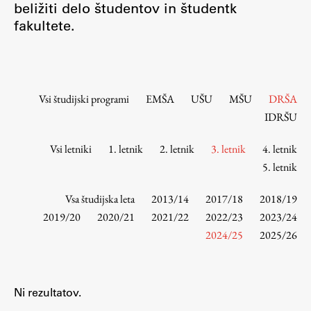
beližiti delo študentov in študentk
Osebje
fakultete.
Organiziranost
Alumni
Knjižnica
Mednarodno sodelovanje
Vsi študijski programi
EMŠA
UŠU
MŠU
DRŠA
Članstva v združenjih
IDRŠU
Konzorciji
Vsi letniki
1. letnik
2. letnik
3. letnik
4. letnik
Tržna dejavnost
5. letnik
Kontakti
Vsa študijska leta
2013/14
2017/18
2018/19
Intranet UL FA
2019/20
2020/21
2021/22
2022/23
2023/24
2024/25
2025/26
Intranet UL
Osebni portal FIORI
Spletni arhiv DEPO
Ni rezultatov.