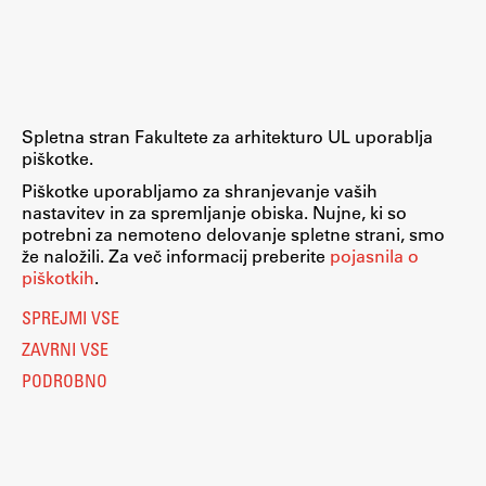
Raziskovalni projekti
Dosežki
Inštituti
Svetlobni LAB
Spletna stran Fakultete za arhitekturo UL uporablja
piškotke.
Piškotke uporabljamo za shranjevanje vaših
nastavitev in za spremljanje obiska. Nujne, ki so
Delo
potrebni za nemoteno delovanje spletne strani, smo
že naložili. Za več informacij preberite
pojasnila o
piškotkih
.
Seminarji
SPREJMI VSE
Seminarske teme
ZAVRNI VSE
Gostujoči profesor
PODROBNO
Delavnice
Študentski projekti
Ekskurzije
Natečaji