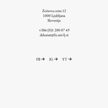
ŠIS (SI)
Zoisova cesta 12
ŠIS (EN)
1000
Ljubljana
Slovenija
+386 (0)1 200 07 49
dekanat@fa.uni-lj.si
Aktualno
Obvestila
FB
IG
YT
Novice
Koledar dogodkov
Program dela
Raziskovanje