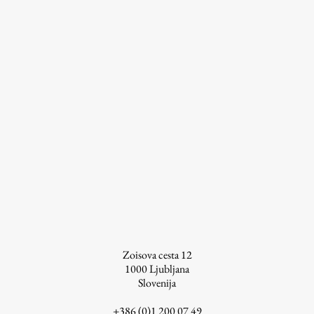
ŠIS (SI)
ŠIS (EN)
Aktualno
Obvestila
Novice
Koledar dogodkov
Program dela
Zoisova cesta 12
1000
Ljubljana
Slovenija
Raziskovanje
+386 (0)1 200 07 49