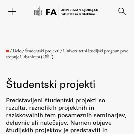
EN
/
Delo
/
Študentski projekti
/
Univerzitetni študijski program prve
stopnje Urbanizem (UŠU)
Študentski projekti
Predstavljeni študentski projekti so
rezultat raznolikih projektnih in
Fakulteta
raziskovalnih tem posameznih seminarjev,
delavnic ali natečajev. Namen objave
O fakulteti
študijskih projektov je predstaviti in