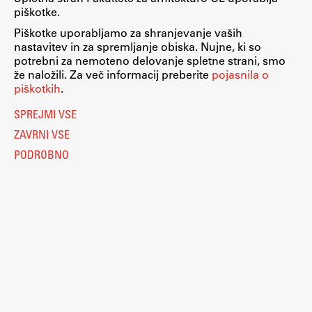
piškotke.
Zaključna dela
Piškotke uporabljamo za shranjevanje vaših
Razvojno sodelovanje in humanitarna pomoč
nastavitev in za spremljanje obiska. Nujne, ki so
potrebni za nemoteno delovanje spletne strani, smo
že naložili. Za več informacij preberite
pojasnila o
piškotkih
.
Založništvo
SPREJMI VSE
ZAVRNI VSE
FA–ZA
PODROBNO
Zbirke
Publikacije
AR – Arhitektura, raziskovanje
Igra ustvarjalnosti