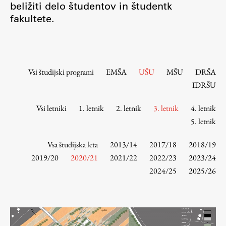
beližiti delo študentov in študentk
Osebje
fakultete.
Organiziranost
Alumni
Knjižnica
Mednarodno sodelovanje
Vsi študijski programi
EMŠA
UŠU
MŠU
DRŠA
Članstva v združenjih
IDRŠU
Konzorciji
Vsi letniki
1. letnik
2. letnik
3. letnik
4. letnik
Tržna dejavnost
5. letnik
Kontakti
Vsa študijska leta
2013/14
2017/18
2018/19
Intranet UL FA
2019/20
2020/21
2021/22
2022/23
2023/24
2024/25
2025/26
Intranet UL
Osebni portal FIORI
Spletni arhiv DEPO