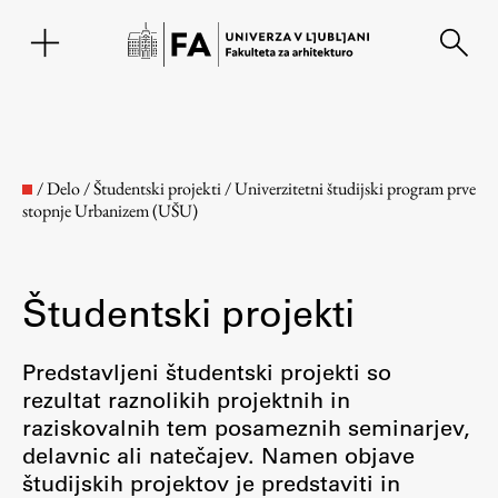
EN
/
Delo
/
Študentski projekti
/
Univerzitetni študijski program prve
stopnje Urbanizem (UŠU)
Študentski projekti
Predstavljeni študentski projekti so
rezultat raznolikih projektnih in
Fakulteta
raziskovalnih tem posameznih seminarjev,
delavnic ali natečajev. Namen objave
O fakulteti
študijskih projektov je predstaviti in