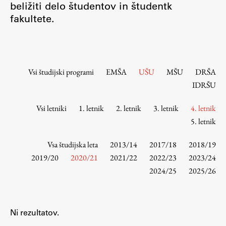
beližiti delo študentov in študentk
Osebje
fakultete.
Organiziranost
Alumni
Knjižnica
Mednarodno sodelovanje
Vsi študijski programi
EMŠA
UŠU
MŠU
DRŠA
Članstva v združenjih
IDRŠU
Konzorciji
Vsi letniki
1. letnik
2. letnik
3. letnik
4. letnik
Tržna dejavnost
5. letnik
Kontakti
Vsa študijska leta
2013/14
2017/18
2018/19
Intranet UL FA
2019/20
2020/21
2021/22
2022/23
2023/24
2024/25
2025/26
Intranet UL
Osebni portal FIORI
Spletni arhiv DEPO
Ni rezultatov.