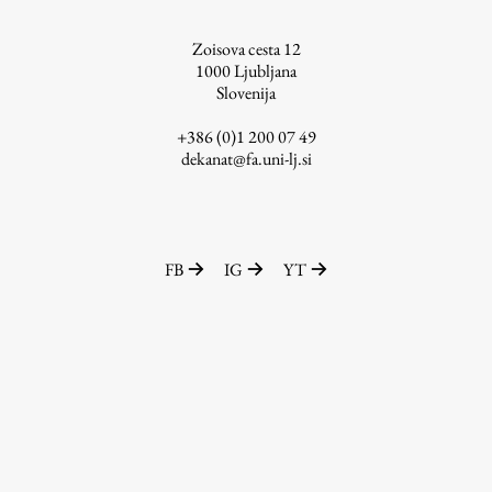
ŠIS (SI)
Zoisova cesta 12
ŠIS (EN)
1000
Ljubljana
Slovenija
+386 (0)1 200 07 49
dekanat@fa.uni-lj.si
Aktualno
Obvestila
FB
IG
YT
Novice
Koledar dogodkov
Program dela
Raziskovanje