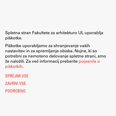
Raziskovalni projekti
Dosežki
Inštituti
Svetlobni LAB
Spletna stran Fakultete za arhitekturo UL uporablja
piškotke.
Piškotke uporabljamo za shranjevanje vaših
nastavitev in za spremljanje obiska. Nujne, ki so
Delo
potrebni za nemoteno delovanje spletne strani, smo
že naložili. Za več informacij preberite
pojasnila o
piškotkih
.
Seminarji
SPREJMI VSE
Seminarske teme
ZAVRNI VSE
Gostujoči profesor
PODROBNO
Delavnice
Študentski projekti
Ekskurzije
Natečaji