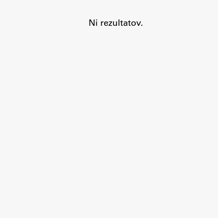
Ni rezultatov.
Aktualno
Obvestila
Novice
Koledar dogodkov
Program dela