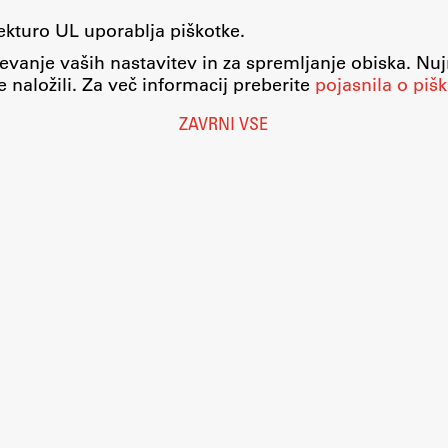
tekturo UL uporablja piškotke.
evanje vaših nastavitev in za spremljanje obiska. Nu
 naložili. Za več informacij preberite
pojasnila o pišk
ZAVRNI VSE
Nastavitve piškotkov
O piškotkih
Pravno obvestilo
Varstvo osebnih podatkov
Katalog informacij javnega značaja
Dostopnost