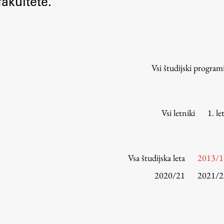
akultete.
Urniki
Študijski programi
Predmeti
Izbirni moduli EMŠA
Vsi študijski program
Vpis
Zaključek študija
Mednarodne izmenjave
Vsi letniki
1. le
Študijske prakse
Spletna učilnica
Vsa študijska leta
2013/1
ŠIS (SI)
2020/21
2021/2
ŠIS (EN)