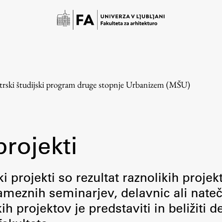
trski študijski program druge stopnje Urbanizem (MŠU)
projekti
Študij
i projekti so rezultat raznolikih projek
meznih seminarjev, delavnic ali nateč
Predstavitev študija
 projektov je predstaviti in beližiti d
Študentske informacije