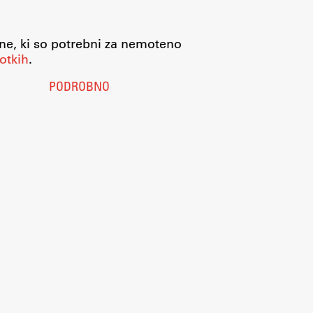
jne, ki so potrebni za nemoteno
otkih
.
PODROBNO