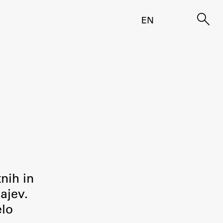
EN
tnih in
ajev.
elo