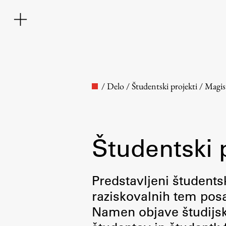
/
Delo
/
Študentski projekti
/
Magis
Študentski 
Fakulteta
Predstavljeni študentsk
raziskovalnih tem posa
O fakulteti
Namen objave študijskih
Osebje