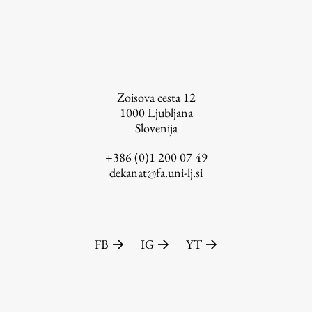
Založništvo
Zoisova cesta 12
1000
Ljubljana
Slovenija
FA–ZA
Zbirke
+386 (0)1 200 07 49
dekanat@fa.uni-lj.si
Publikacije
AR – Arhitektura, raziskovanje
Igra ustvarjalnosti
FB
IG
YT