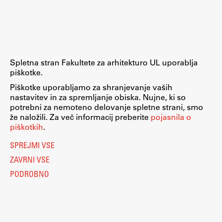
Raziskovalni projekti
Dosežki
Inštituti
Svetlobni LAB
Spletna stran Fakultete za arhitekturo UL uporablja
piškotke.
Piškotke uporabljamo za shranjevanje vaših
nastavitev in za spremljanje obiska. Nujne, ki so
Delo
potrebni za nemoteno delovanje spletne strani, smo
že naložili. Za več informacij preberite
pojasnila o
piškotkih
.
Seminarji
SPREJMI VSE
Seminarske teme
ZAVRNI VSE
Gostujoči profesor
PODROBNO
Delavnice
Študentski projekti
Ekskurzije
Natečaji