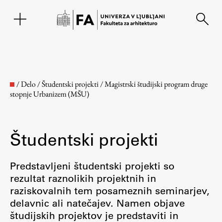
EN
/
Delo
/
Študentski projekti
/
Magistrski študijski program druge
stopnje Urbanizem (MŠU)
Študentski projekti
Predstavljeni študentski projekti so
rezultat raznolikih projektnih in
Fakulteta
raziskovalnih tem posameznih seminarjev,
delavnic ali natečajev. Namen objave
O fakulteti
študijskih projektov je predstaviti in