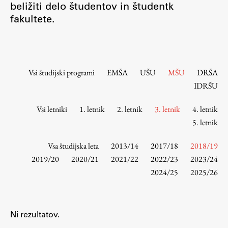
beližiti delo študentov in študentk
Osebje
fakultete.
Organiziranost
Alumni
Knjižnica
Mednarodno sodelovanje
Vsi študijski programi
EMŠA
UŠU
MŠU
DRŠA
Članstva v združenjih
IDRŠU
Konzorciji
Vsi letniki
1. letnik
2. letnik
3. letnik
4. letnik
Tržna dejavnost
5. letnik
Kontakti
Vsa študijska leta
2013/14
2017/18
2018/19
Intranet UL FA
2019/20
2020/21
2021/22
2022/23
2023/24
2024/25
2025/26
Intranet UL
Osebni portal FIORI
Spletni arhiv DEPO
Ni rezultatov.