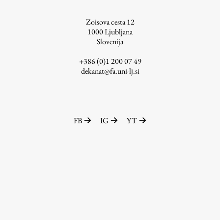
ŠIS (SI)
Zoisova cesta 12
ŠIS (EN)
1000
Ljubljana
Slovenija
+386 (0)1 200 07 49
dekanat@fa.uni-lj.si
Aktualno
Obvestila
FB
IG
YT
Novice
Koledar dogodkov
Program dela
Raziskovanje