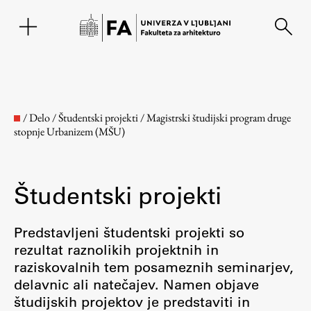
EN
/
Delo
/
Študentski projekti
/
Magistrski študijski program druge
stopnje Urbanizem (MŠU)
Študentski projekti
Predstavljeni študentski projekti so
rezultat raznolikih projektnih in
Fakulteta
raziskovalnih tem posameznih seminarjev,
delavnic ali natečajev. Namen objave
O fakulteti
študijskih projektov je predstaviti in