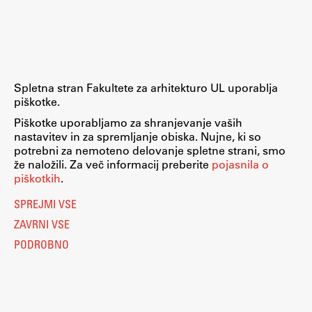
Raziskovalni projekti
Dosežki
Inštituti
Svetlobni LAB
Spletna stran Fakultete za arhitekturo UL uporablja
piškotke.
Piškotke uporabljamo za shranjevanje vaših
nastavitev in za spremljanje obiska. Nujne, ki so
Delo
potrebni za nemoteno delovanje spletne strani, smo
že naložili. Za več informacij preberite
pojasnila o
piškotkih
.
Seminarji
SPREJMI VSE
Seminarske teme
ZAVRNI VSE
Gostujoči profesor
PODROBNO
Delavnice
Študentski projekti
Ekskurzije
Natečaji