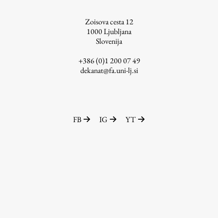
ŠIS (SI)
Zoisova cesta 12
ŠIS (EN)
1000
Ljubljana
Slovenija
+386 (0)1 200 07 49
dekanat@fa.uni-lj.si
Aktualno
Obvestila
FB
IG
YT
Novice
Koledar dogodkov
Program dela
Raziskovanje