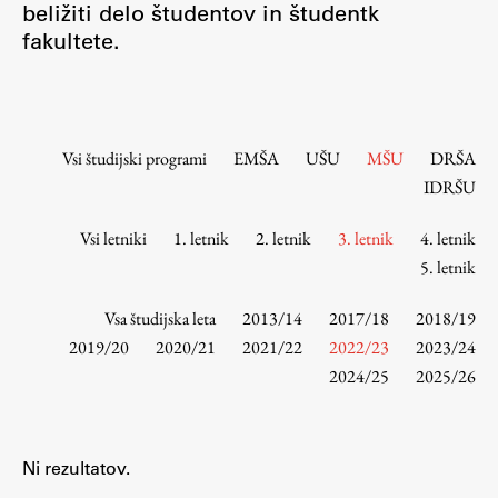
beližiti delo študentov in študentk
Osebje
fakultete.
Organiziranost
Alumni
Knjižnica
Mednarodno sodelovanje
Vsi študijski programi
EMŠA
UŠU
MŠU
DRŠA
Članstva v združenjih
IDRŠU
Konzorciji
Vsi letniki
1. letnik
2. letnik
3. letnik
4. letnik
Tržna dejavnost
5. letnik
Kontakti
Vsa študijska leta
2013/14
2017/18
2018/19
Intranet UL FA
2019/20
2020/21
2021/22
2022/23
2023/24
2024/25
2025/26
Intranet UL
Osebni portal FIORI
Spletni arhiv DEPO
Ni rezultatov.