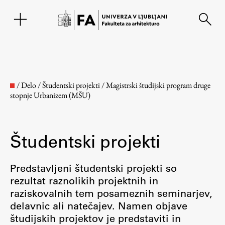
EN
/
Delo
/
Študentski projekti
/
Magistrski študijski program druge
stopnje Urbanizem (MŠU)
Študentski projekti
Predstavljeni študentski projekti so
rezultat raznolikih projektnih in
Fakulteta
raziskovalnih tem posameznih seminarjev,
delavnic ali natečajev. Namen objave
O fakulteti
študijskih projektov je predstaviti in