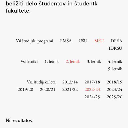
beližiti delo študentov in študentk
Osebje
fakultete.
Organiziranost
Alumni
Knjižnica
Mednarodno sodelovanje
Vsi študijski programi
EMŠA
UŠU
MŠU
DRŠA
Članstva v združenjih
IDRŠU
Konzorciji
Vsi letniki
1. letnik
2. letnik
3. letnik
4. letnik
Tržna dejavnost
5. letnik
Kontakti
Vsa študijska leta
2013/14
2017/18
2018/19
Intranet UL FA
2019/20
2020/21
2021/22
2022/23
2023/24
2024/25
2025/26
Intranet UL
Osebni portal FIORI
Spletni arhiv DEPO
Ni rezultatov.