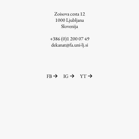
ŠIS (SI)
Zoisova cesta 12
ŠIS (EN)
1000
Ljubljana
Slovenija
+386 (0)1 200 07 49
dekanat@fa.uni-lj.si
Aktualno
Obvestila
FB
IG
YT
Novice
Koledar dogodkov
Program dela
Raziskovanje