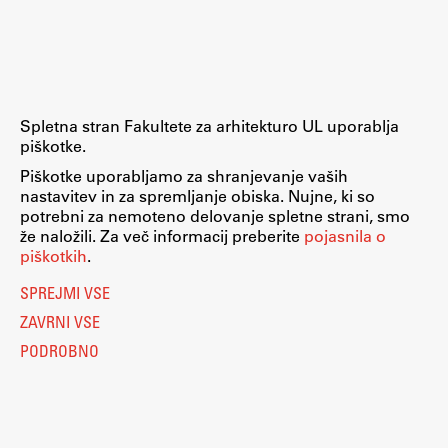
Raziskovalni projekti
Dosežki
Inštituti
Svetlobni LAB
Spletna stran Fakultete za arhitekturo UL uporablja
piškotke.
Piškotke uporabljamo za shranjevanje vaših
nastavitev in za spremljanje obiska. Nujne, ki so
Delo
potrebni za nemoteno delovanje spletne strani, smo
že naložili. Za več informacij preberite
pojasnila o
piškotkih
.
Seminarji
SPREJMI VSE
Seminarske teme
ZAVRNI VSE
Gostujoči profesor
PODROBNO
Delavnice
Študentski projekti
Ekskurzije
Natečaji