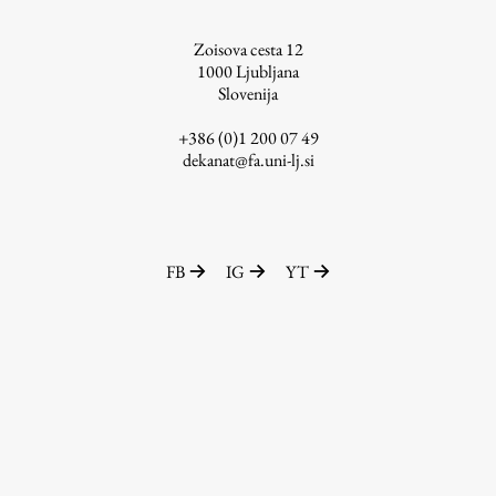
ŠIS (SI)
Zoisova cesta 12
ŠIS (EN)
1000
Ljubljana
Slovenija
+386 (0)1 200 07 49
dekanat@fa.uni-lj.si
Aktualno
Obvestila
FB
IG
YT
Novice
Koledar dogodkov
Program dela
Raziskovanje