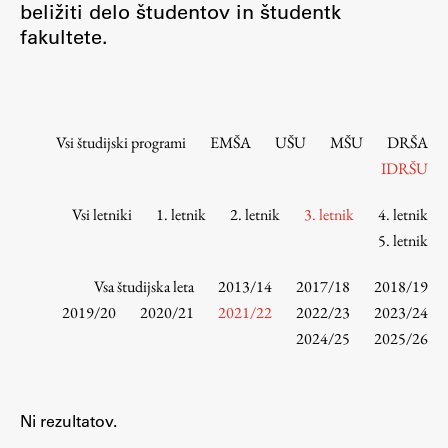
beližiti delo študentov in študentk
Osebje
fakultete.
Organiziranost
Alumni
Knjižnica
Mednarodno sodelovanje
Vsi študijski programi
EMŠA
UŠU
MŠU
DRŠA
Članstva v združenjih
IDRŠU
Konzorciji
Vsi letniki
1. letnik
2. letnik
3. letnik
4. letnik
Tržna dejavnost
5. letnik
Kontakti
Vsa študijska leta
2013/14
2017/18
2018/19
Intranet UL FA
2019/20
2020/21
2021/22
2022/23
2023/24
2024/25
2025/26
Intranet UL
Osebni portal FIORI
Spletni arhiv DEPO
Ni rezultatov.