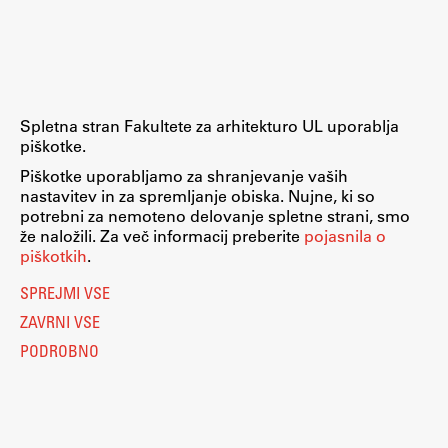
Raziskovalni projekti
Dosežki
Inštituti
Svetlobni LAB
Spletna stran Fakultete za arhitekturo UL uporablja
piškotke.
Piškotke uporabljamo za shranjevanje vaših
nastavitev in za spremljanje obiska. Nujne, ki so
Delo
potrebni za nemoteno delovanje spletne strani, smo
že naložili. Za več informacij preberite
pojasnila o
piškotkih
.
Seminarji
SPREJMI VSE
Seminarske teme
ZAVRNI VSE
Gostujoči profesor
PODROBNO
Delavnice
Študentski projekti
Ekskurzije
Natečaji