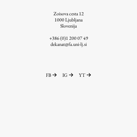
ŠIS (SI)
Zoisova cesta 12
ŠIS (EN)
1000
Ljubljana
Slovenija
+386 (0)1 200 07 49
dekanat@fa.uni-lj.si
Aktualno
Obvestila
FB
IG
YT
Novice
Koledar dogodkov
Program dela
Raziskovanje