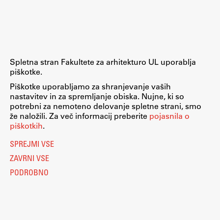
Raziskovalni projekti
Dosežki
Inštituti
Svetlobni LAB
Spletna stran Fakultete za arhitekturo UL uporablja
piškotke.
Piškotke uporabljamo za shranjevanje vaših
nastavitev in za spremljanje obiska. Nujne, ki so
Delo
potrebni za nemoteno delovanje spletne strani, smo
že naložili. Za več informacij preberite
pojasnila o
piškotkih
.
Seminarji
SPREJMI VSE
Seminarske teme
ZAVRNI VSE
Gostujoči profesor
PODROBNO
Delavnice
Študentski projekti
Ekskurzije
Natečaji