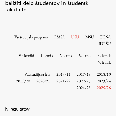
beližiti delo študentov in študentk
Osebje
fakultete.
Organiziranost
Alumni
Knjižnica
Mednarodno sodelovanje
Vsi študijski programi
EMŠA
UŠU
MŠU
DRŠA
Članstva v združenjih
IDRŠU
Konzorciji
Vsi letniki
1. letnik
2. letnik
3. letnik
4. letnik
Tržna dejavnost
5. letnik
Kontakti
Vsa študijska leta
2013/14
2017/18
2018/19
Intranet UL FA
2019/20
2020/21
2021/22
2022/23
2023/24
2024/25
2025/26
Intranet UL
Osebni portal FIORI
Spletni arhiv DEPO
Ni rezultatov.