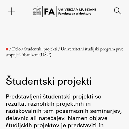
EN
/
Delo
/
Študentski projekti
/
Univerzitetni študijski program prve
stopnje Urbanizem (UŠU)
Študentski projekti
Predstavljeni študentski projekti so
rezultat raznolikih projektnih in
Fakulteta
raziskovalnih tem posameznih seminarjev,
delavnic ali natečajev. Namen objave
O fakulteti
študijskih projektov je predstaviti in