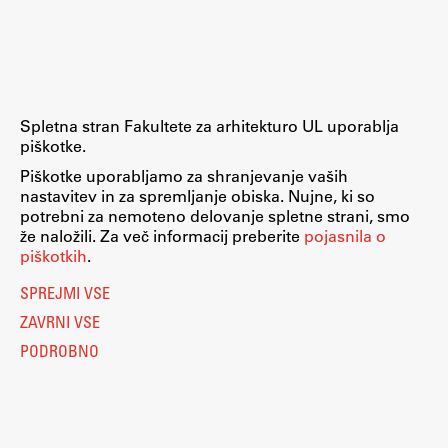
Raziskovalni projekti
Dosežki
Inštituti
Svetlobni LAB
Spletna stran Fakultete za arhitekturo UL uporablja
piškotke.
Piškotke uporabljamo za shranjevanje vaših
nastavitev in za spremljanje obiska. Nujne, ki so
Delo
potrebni za nemoteno delovanje spletne strani, smo
že naložili. Za več informacij preberite
pojasnila o
piškotkih
.
Seminarji
SPREJMI VSE
Seminarske teme
ZAVRNI VSE
Gostujoči profesor
PODROBNO
Delavnice
Študentski projekti
Ekskurzije
Natečaji