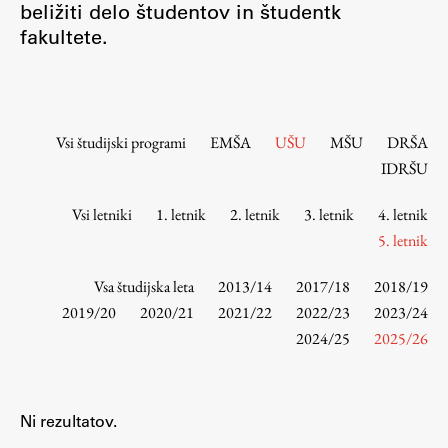
beližiti delo študentov in študentk
Osebje
fakultete.
Organiziranost
Alumni
Knjižnica
Mednarodno sodelovanje
Vsi študijski programi
EMŠA
UŠU
MŠU
DRŠA
Članstva v združenjih
IDRŠU
Konzorciji
Vsi letniki
1. letnik
2. letnik
3. letnik
4. letnik
Tržna dejavnost
5. letnik
Kontakti
Vsa študijska leta
2013/14
2017/18
2018/19
Intranet UL FA
2019/20
2020/21
2021/22
2022/23
2023/24
2024/25
2025/26
Intranet UL
Osebni portal FIORI
Spletni arhiv DEPO
Ni rezultatov.