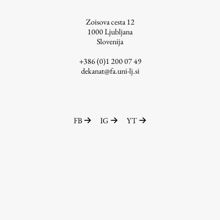
ŠIS (SI)
Zoisova cesta 12
ŠIS (EN)
1000
Ljubljana
Slovenija
+386 (0)1 200 07 49
dekanat@fa.uni-lj.si
Aktualno
Obvestila
FB
IG
YT
Novice
Koledar dogodkov
Program dela
Raziskovanje