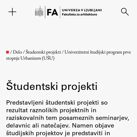
EN
/
Delo
/
Študentski projekti
/
Univerzitetni študijski program prve
stopnje Urbanizem (UŠU)
Študentski projekti
Predstavljeni študentski projekti so
rezultat raznolikih projektnih in
Fakulteta
raziskovalnih tem posameznih seminarjev,
delavnic ali natečajev. Namen objave
O fakulteti
študijskih projektov je predstaviti in