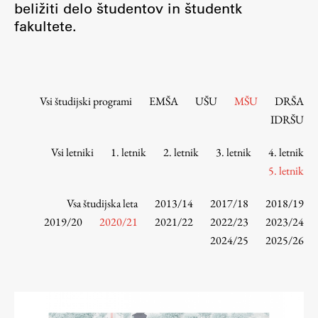
beližiti delo študentov in študentk
Osebje
fakultete.
Organiziranost
Alumni
Knjižnica
Mednarodno sodelovanje
Vsi študijski programi
EMŠA
UŠU
MŠU
DRŠA
Članstva v združenjih
IDRŠU
Konzorciji
Vsi letniki
1. letnik
2. letnik
3. letnik
4. letnik
Tržna dejavnost
5. letnik
Kontakti
Vsa študijska leta
2013/14
2017/18
2018/19
Intranet UL FA
2019/20
2020/21
2021/22
2022/23
2023/24
2024/25
2025/26
Intranet UL
Osebni portal FIORI
Spletni arhiv DEPO