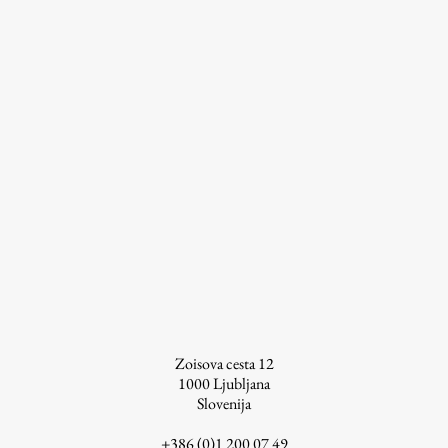
ŠIS (SI)
ŠIS (EN)
Aktualno
Obvestila
Novice
Koledar dogodkov
Program dela
Zoisova cesta 12
1000
Ljubljana
Slovenija
Raziskovanje
+386 (0)1 200 07 49