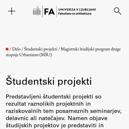
EN
/
Delo
/
Študentski projekti
/
Magistrski študijski program druge
stopnje Urbanizem (MŠU)
Študentski projekti
Predstavljeni študentski projekti so
rezultat raznolikih projektnih in
Fakulteta
raziskovalnih tem posameznih seminarjev,
delavnic ali natečajev. Namen objave
O fakulteti
študijskih projektov je predstaviti in