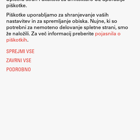
piškotke.
Zaključna dela
Piškotke uporabljamo za shranjevanje vaših
Razvojno sodelovanje in humanitarna pomoč
nastavitev in za spremljanje obiska. Nujne, ki so
potrebni za nemoteno delovanje spletne strani, smo
že naložili. Za več informacij preberite
pojasnila o
piškotkih
.
Založništvo
SPREJMI VSE
ZAVRNI VSE
FA–ZA
PODROBNO
Zbirke
Publikacije
AR – Arhitektura, raziskovanje
Igra ustvarjalnosti