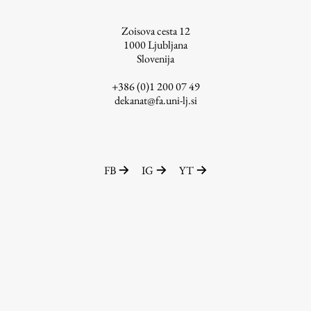
ŠIS (SI)
Zoisova cesta 12
ŠIS (EN)
1000
Ljubljana
Slovenija
+386 (0)1 200 07 49
dekanat@fa.uni-lj.si
Aktualno
Obvestila
FB
IG
YT
Novice
Koledar dogodkov
Program dela
Raziskovanje