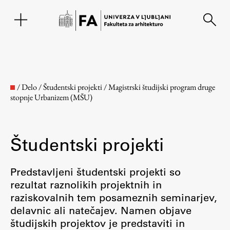
EN
/
Delo
/
Študentski projekti
/
Magistrski študijski program druge
stopnje Urbanizem (MŠU)
Študentski projekti
Predstavljeni študentski projekti so
rezultat raznolikih projektnih in
Fakulteta
raziskovalnih tem posameznih seminarjev,
delavnic ali natečajev. Namen objave
O fakulteti
študijskih projektov je predstaviti in