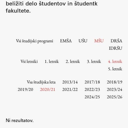
beližiti delo študentov in študentk
Osebje
fakultete.
Organiziranost
Alumni
Knjižnica
Mednarodno sodelovanje
Vsi študijski programi
EMŠA
UŠU
MŠU
DRŠA
Članstva v združenjih
IDRŠU
Konzorciji
Vsi letniki
1. letnik
2. letnik
3. letnik
4. letnik
Tržna dejavnost
5. letnik
Kontakti
Vsa študijska leta
2013/14
2017/18
2018/19
Intranet UL FA
2019/20
2020/21
2021/22
2022/23
2023/24
2024/25
2025/26
Intranet UL
Osebni portal FIORI
Spletni arhiv DEPO
Ni rezultatov.