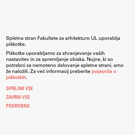
Raziskovalni projekti
Dosežki
Inštituti
Svetlobni LAB
Spletna stran Fakultete za arhitekturo UL uporablja
piškotke.
Piškotke uporabljamo za shranjevanje vaših
nastavitev in za spremljanje obiska. Nujne, ki so
Delo
potrebni za nemoteno delovanje spletne strani, smo
že naložili. Za več informacij preberite
pojasnila o
piškotkih
.
Seminarji
SPREJMI VSE
Seminarske teme
ZAVRNI VSE
Gostujoči profesor
PODROBNO
Delavnice
Študentski projekti
Ekskurzije
Natečaji