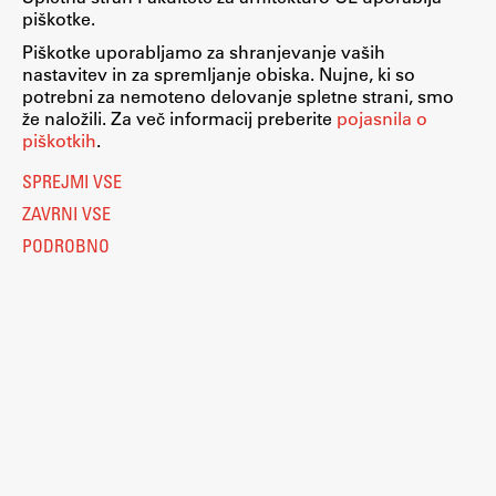
piškotke.
Zaključna dela
Piškotke uporabljamo za shranjevanje vaših
Razvojno sodelovanje in humanitarna pomoč
nastavitev in za spremljanje obiska. Nujne, ki so
potrebni za nemoteno delovanje spletne strani, smo
že naložili. Za več informacij preberite
pojasnila o
piškotkih
.
Založništvo
SPREJMI VSE
ZAVRNI VSE
FA–ZA
PODROBNO
Zbirke
Publikacije
AR – Arhitektura, raziskovanje
Igra ustvarjalnosti