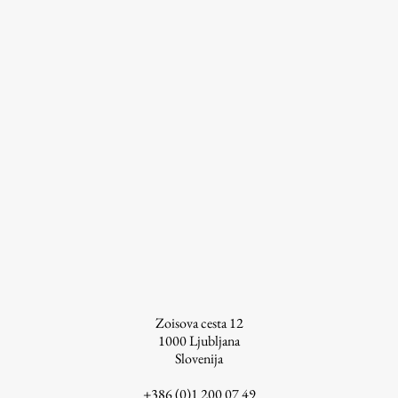
ŠIS (SI)
ŠIS (EN)
Aktualno
Obvestila
Novice
Koledar dogodkov
Program dela
Zoisova cesta 12
1000
Ljubljana
Slovenija
Raziskovanje
+386 (0)1 200 07 49