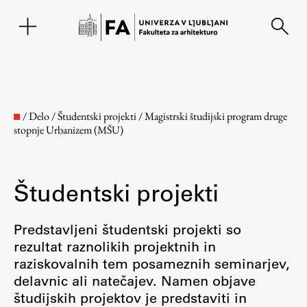
EN
/
Delo
/
Študentski projekti
/
Magistrski študijski program druge
stopnje Urbanizem (MŠU)
Študentski projekti
Predstavljeni študentski projekti so
rezultat raznolikih projektnih in
Fakulteta
raziskovalnih tem posameznih seminarjev,
delavnic ali natečajev. Namen objave
O fakulteti
študijskih projektov je predstaviti in