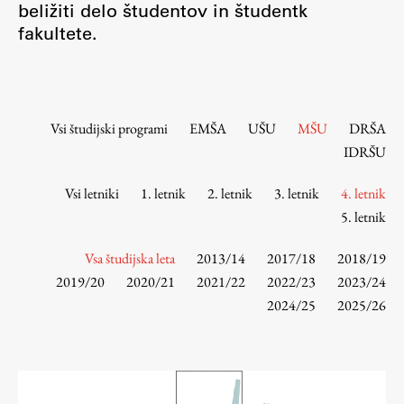
beližiti delo študentov in študentk
Osebje
fakultete.
Organiziranost
Alumni
Knjižnica
Mednarodno sodelovanje
Vsi študijski programi
EMŠA
UŠU
MŠU
DRŠA
Članstva v združenjih
IDRŠU
Konzorciji
Vsi letniki
1. letnik
2. letnik
3. letnik
4. letnik
Tržna dejavnost
5. letnik
Kontakti
Vsa študijska leta
2013/14
2017/18
2018/19
Intranet UL FA
2019/20
2020/21
2021/22
2022/23
2023/24
2024/25
2025/26
Intranet UL
Osebni portal FIORI
Spletni arhiv DEPO