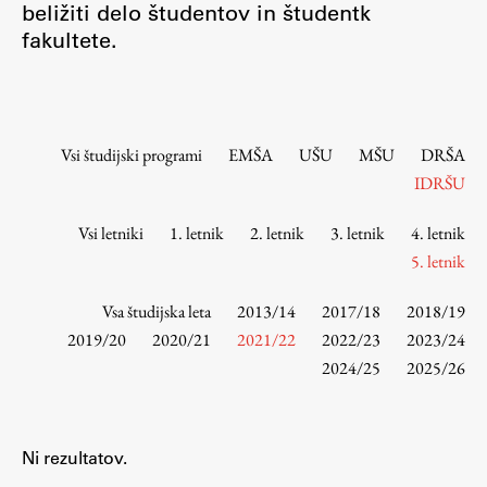
beližiti delo študentov in študentk
Osebje
fakultete.
Organiziranost
Alumni
Knjižnica
Mednarodno sodelovanje
Vsi študijski programi
EMŠA
UŠU
MŠU
DRŠA
Članstva v združenjih
IDRŠU
Konzorciji
Vsi letniki
1. letnik
2. letnik
3. letnik
4. letnik
Tržna dejavnost
5. letnik
Kontakti
Vsa študijska leta
2013/14
2017/18
2018/19
Intranet UL FA
2019/20
2020/21
2021/22
2022/23
2023/24
2024/25
2025/26
Intranet UL
Osebni portal FIORI
Spletni arhiv DEPO
Ni rezultatov.