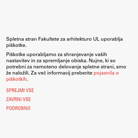
Raziskovalni projekti
Dosežki
Inštituti
Svetlobni LAB
Spletna stran Fakultete za arhitekturo UL uporablja
piškotke.
Piškotke uporabljamo za shranjevanje vaših
nastavitev in za spremljanje obiska. Nujne, ki so
Delo
potrebni za nemoteno delovanje spletne strani, smo
že naložili. Za več informacij preberite
pojasnila o
piškotkih
.
Seminarji
SPREJMI VSE
Seminarske teme
ZAVRNI VSE
Gostujoči profesor
PODROBNO
Delavnice
Študentski projekti
Ekskurzije
Natečaji