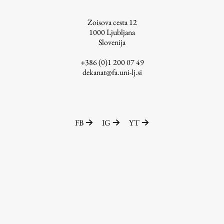
ŠIS (SI)
Zoisova cesta 12
ŠIS (EN)
1000
Ljubljana
Slovenija
+386 (0)1 200 07 49
dekanat@fa.uni-lj.si
Aktualno
Obvestila
FB
IG
YT
Novice
Koledar dogodkov
Program dela
Raziskovanje