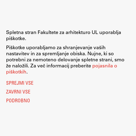
Raziskovalni projekti
Dosežki
Inštituti
Spletna stran Fakultete za arhitekturo UL uporablja
Svetlobni LAB
piškotke.
Piškotke uporabljamo za shranjevanje vaših
nastavitev in za spremljanje obiska. Nujne, ki so
potrebni za nemoteno delovanje spletne strani, smo
Delo
že naložili. Za več informacij preberite
pojasnila o
piškotkih
.
Seminarji
SPREJMI VSE
Seminarske teme
ZAVRNI VSE
Gostujoči profesor
PODROBNO
Delavnice
Študentski projekti
Ekskurzije
Natečaji