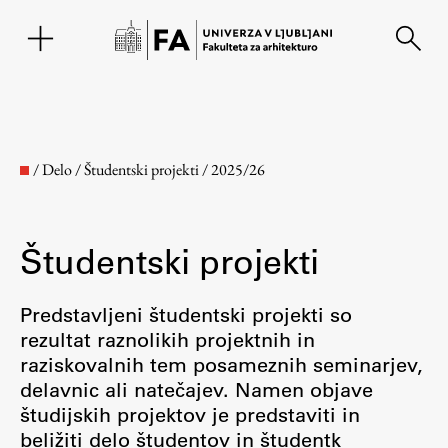
EN
/
Delo
/
Študentski projekti
/
2025/26
Študentski projekti
Predstavljeni študentski projekti so
rezultat raznolikih projektnih in
raziskovalnih tem posameznih seminarjev,
Fakulteta
delavnic ali natečajev. Namen objave
študijskih projektov je predstaviti in
O fakulteti
beližiti delo študentov in študentk