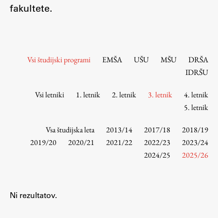
Osebje
fakultete.
Organiziranost
Alumni
Knjižnica
Vsi študijski programi
EMŠA
UŠU
MŠU
DRŠA
Mednarodno sodelovanje
IDRŠU
Članstva v združenjih
Konzorciji
Vsi letniki
1. letnik
2. letnik
3. letnik
4. letnik
5. letnik
Tržna dejavnost
Kontakti
Vsa študijska leta
2013/14
2017/18
2018/19
2019/20
2020/21
2021/22
2022/23
2023/24
Intranet UL FA
2024/25
2025/26
Intranet UL
Osebni portal FIORI
Ni rezultatov.
Spletni arhiv DEPO