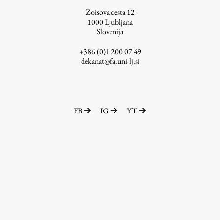
Zoisova cesta 12
ŠIS (SI)
1000
Ljubljana
ŠIS (EN)
Slovenija
+386 (0)1 200 07 49
dekanat@fa.uni-lj.si
Aktualno
Obvestila
FB
IG
YT
Novice
Koledar dogodkov
Program dela
Raziskovanje