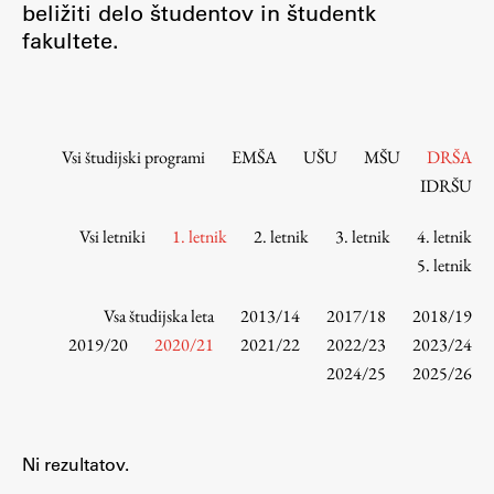
beližiti delo študentov in študentk
Osebje
fakultete.
Organiziranost
Alumni
Knjižnica
Mednarodno sodelovanje
Vsi študijski programi
EMŠA
UŠU
MŠU
DRŠA
Članstva v združenjih
IDRŠU
Konzorciji
Vsi letniki
1. letnik
2. letnik
3. letnik
4. letnik
Tržna dejavnost
5. letnik
Kontakti
Vsa študijska leta
2013/14
2017/18
2018/19
Intranet UL FA
2019/20
2020/21
2021/22
2022/23
2023/24
2024/25
2025/26
Intranet UL
Osebni portal FIORI
Spletni arhiv DEPO
Ni rezultatov.