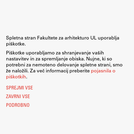
Raziskovalni projekti
Dosežki
Inštituti
Svetlobni LAB
Spletna stran Fakultete za arhitekturo UL uporablja
piškotke.
Piškotke uporabljamo za shranjevanje vaših
nastavitev in za spremljanje obiska. Nujne, ki so
Delo
potrebni za nemoteno delovanje spletne strani, smo
že naložili. Za več informacij preberite
pojasnila o
piškotkih
.
Seminarji
SPREJMI VSE
Seminarske teme
ZAVRNI VSE
Gostujoči profesor
PODROBNO
Delavnice
Študentski projekti
Ekskurzije
Natečaji