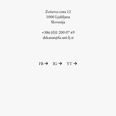
ŠIS (SI)
Zoisova cesta 12
ŠIS (EN)
1000
Ljubljana
Slovenija
+386 (0)1 200 07 49
dekanat@fa.uni-lj.si
Aktualno
Obvestila
FB
IG
YT
Novice
Koledar dogodkov
Program dela
Raziskovanje