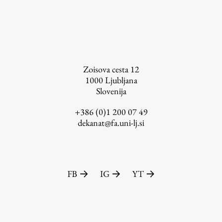
Založništvo
Zoisova cesta 12
1000
Ljubljana
Slovenija
FA–ZA
Zbirke
+386 (0)1 200 07 49
dekanat@fa.uni-lj.si
Publikacije
AR – Arhitektura, raziskovanje
Igra ustvarjalnosti
FB
IG
YT