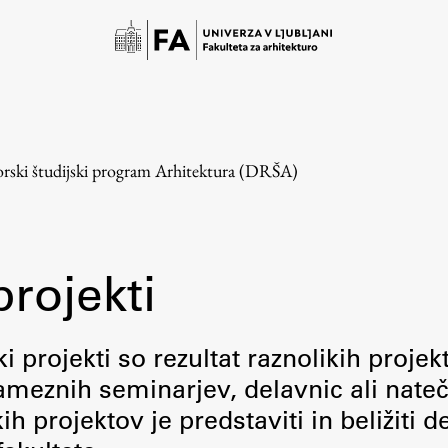
rski študijski program Arhitektura (DRŠA)
projekti
Študij
i projekti so rezultat raznolikih projek
meznih seminarjev, delavnic ali nateč
Predstavitev študija
 projektov je predstaviti in beližiti d
Študentske informacije