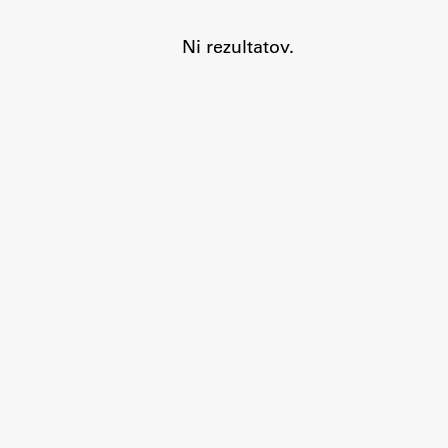
Ni rezultatov.
Aktualno
Obvestila
Novice
Koledar dogodkov
Program dela