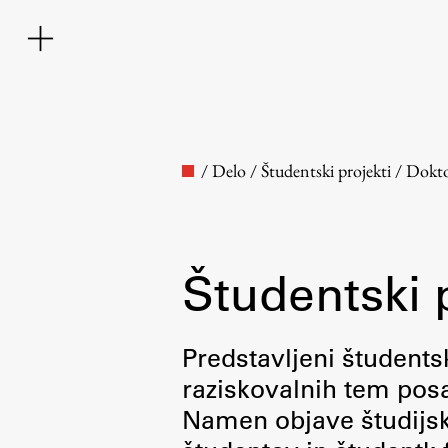
/
Delo
/
Študentski projekti
/
Dokto
Študentski 
Fakulteta
Predstavljeni študentsk
raziskovalnih tem posa
O fakulteti
Namen objave študijskih
Osebje