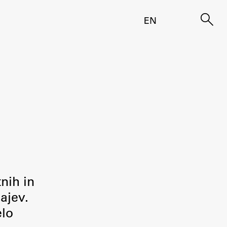
EN
tnih in
ajev.
elo