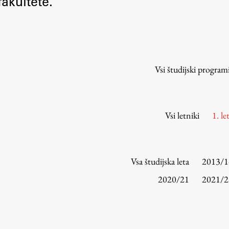
akultete.
Urniki
Študijski programi
Predmeti
Izbirni moduli EMŠA
Vsi študijski program
Vpis
Zaključek študija
Mednarodne izmenjave
Vsi letniki
1. le
Študijske prakse
Spletna učilnica
Vsa študijska leta
2013/1
ŠIS (SI)
2020/21
2021/2
ŠIS (EN)