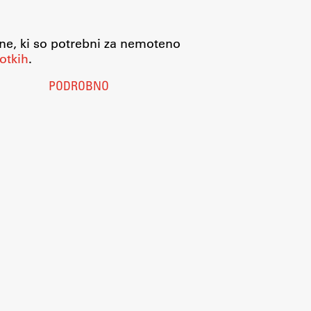
jne, ki so potrebni za nemoteno
otkih
.
PODROBNO