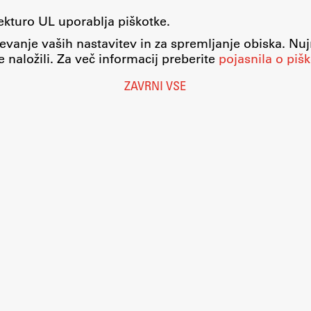
tekturo UL uporablja piškotke.
evanje vaših nastavitev in za spremljanje obiska. Nu
 naložili. Za več informacij preberite
pojasnila o pišk
ZAVRNI VSE
Nastavitve piškotkov
O piškotkih
Pravno obvestilo
Varstvo osebnih podatkov
Katalog informacij javnega značaja
Dostopnost