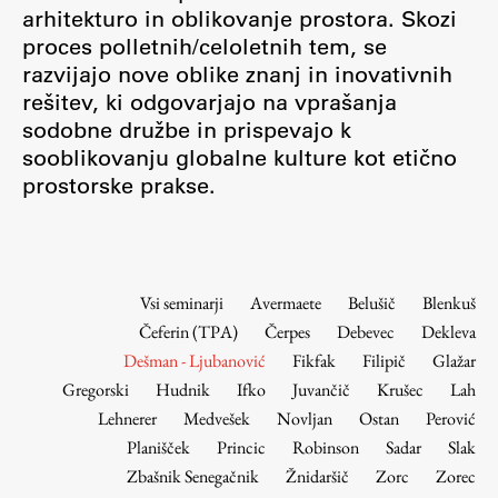
Osebje
arhitekturo in oblikovanje prostora. Skozi
proces polletnih/celoletnih tem, se
Organiziranost
razvijajo nove oblike znanj in inovativnih
Alumni
rešitev, ki odgovarjajo na vprašanja
Knjižnica
sodobne družbe in prispevajo k
Mednarodno sodelovanje
sooblikovanju globalne kulture kot etično
Članstva v združenjih
prostorske prakse.
Konzorciji
Tržna dejavnost
Kontakti
Vsi seminarji
Avermaete
Belušič
Blenkuš
Čeferin (TPA)
Čerpes
Debevec
Dekleva
Intranet UL FA
Dešman - Ljubanović
Fikfak
Filipič
Glažar
Intranet UL
Gregorski
Hudnik
Ifko
Juvančič
Krušec
Lah
Osebni portal FIORI
Lehnerer
Medvešek
Novljan
Ostan
Perović
Planišček
Princic
Robinson
Sadar
Slak
Spletni arhiv DEPO
Zbašnik Senegačnik
Žnidaršič
Zorc
Zorec