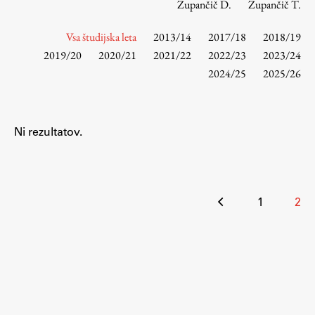
Zupančič D.
Zupančič T.
Vsa študijska leta
2013/14
2017/18
2018/19
Študij
2019/20
2020/21
2021/22
2022/23
2023/24
2024/25
2025/26
Predstavitev študija
Študentske informacije
Urniki
Ni rezultatov.
Študijski programi
Predmeti
Izbirni moduli EMŠA
Številčenje
1
2
Vpis
prispevkov
Zaključek študija
Mednarodne izmenjave
Študijske prakse
Spletna učilnica