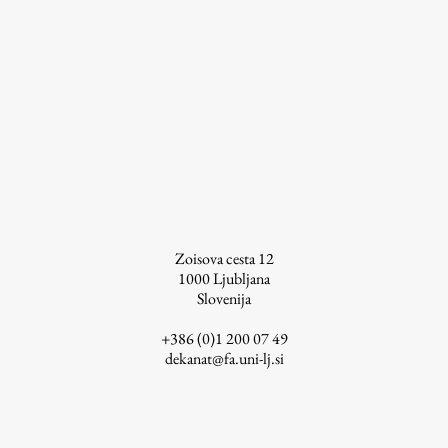
ŠIS (SI)
ŠIS (EN)
Aktualno
Obvestila
Novice
Zoisova cesta 12
1000
Ljubljana
Koledar dogodkov
Slovenija
Program dela
+386 (0)1 200 07 49
dekanat@fa.uni-lj.si
Raziskovanje