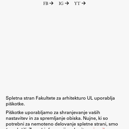
FB
IG
YT
Raziskovalni projekti
Dosežki
Inštituti
Svetlobni LAB
Delo
Seminarji
Seminarske teme
Gostujoči profesor
Spletna stran Fakultete za arhitekturo UL uporablja
Delavnice
piškotke.
Študentski projekti
Piškotke uporabljamo za shranjevanje vaših
nastavitev in za spremljanje obiska. Nujne, ki so
Ekskurzije
potrebni za nemoteno delovanje spletne strani, smo
Natečaji