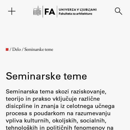
EN
/
Delo
/
Seminarske teme
Seminarske teme
Seminarska tema skozi raziskovanje,
teorijo in prakso vključuje različne
disicpline in znanja iz celotnega učnega
Fakulteta
procesa s poudarkom na razumevanju
vpliva kulturnih, okoljskih, socialnih,
O fakulteti
tehnoloških in političnih fenomenov na