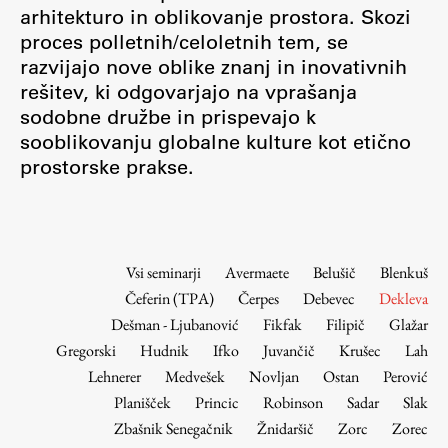
Osebje
arhitekturo in oblikovanje prostora. Skozi
proces polletnih/celoletnih tem, se
Organiziranost
razvijajo nove oblike znanj in inovativnih
Alumni
rešitev, ki odgovarjajo na vprašanja
Knjižnica
sodobne družbe in prispevajo k
Mednarodno sodelovanje
sooblikovanju globalne kulture kot etično
Članstva v združenjih
prostorske prakse.
Konzorciji
Tržna dejavnost
Kontakti
Vsi seminarji
Avermaete
Belušič
Blenkuš
Čeferin (TPA)
Čerpes
Debevec
Dekleva
Intranet UL FA
Dešman - Ljubanović
Fikfak
Filipič
Glažar
Intranet UL
Gregorski
Hudnik
Ifko
Juvančič
Krušec
Lah
Osebni portal FIORI
Lehnerer
Medvešek
Novljan
Ostan
Perović
Planišček
Princic
Robinson
Sadar
Slak
Spletni arhiv DEPO
Zbašnik Senegačnik
Žnidaršič
Zorc
Zorec