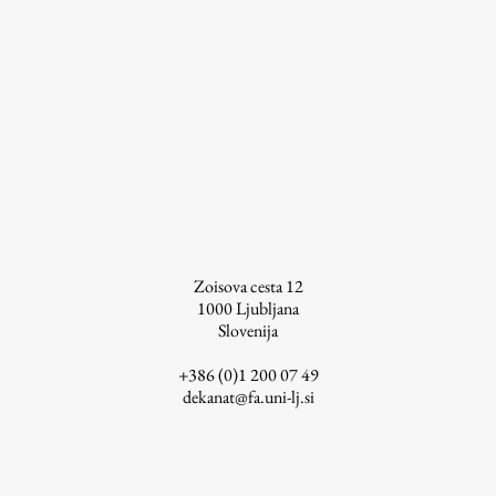
ŠIS (SI)
ŠIS (EN)
Aktualno
Obvestila
Novice
Zoisova cesta 12
1000
Ljubljana
Koledar dogodkov
Slovenija
Program dela
+386 (0)1 200 07 49
dekanat@fa.uni-lj.si
Raziskovanje