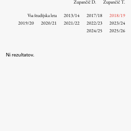
Zupančič D.
Zupančič T.
Vsa študijska leta
2013/14
2017/18
2018/19
Študij
2019/20
2020/21
2021/22
2022/23
2023/24
2024/25
2025/26
Predstavitev študija
Študentske informacije
Urniki
Ni rezultatov.
Študijski programi
Predmeti
Izbirni moduli EMŠA
Vpis
Zaključek študija
Mednarodne izmenjave
Študijske prakse
Spletna učilnica