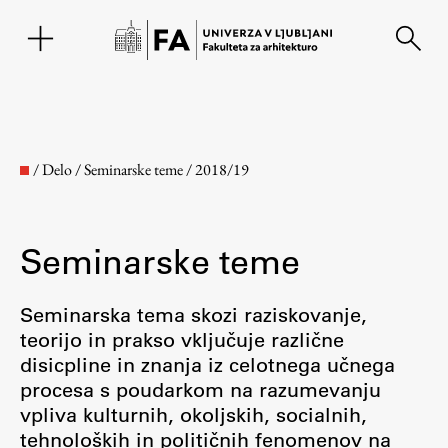
EN
/
Delo
/
Seminarske teme
/
2018/19
Seminarske teme
Seminarska tema skozi raziskovanje,
teorijo in prakso vključuje različne
disicpline in znanja iz celotnega učnega
Fakulteta
procesa s poudarkom na razumevanju
vpliva kulturnih, okoljskih, socialnih,
O fakulteti
tehnoloških in političnih fenomenov na