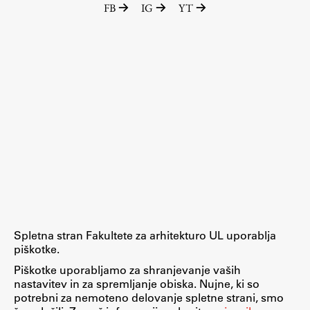
FB
IG
YT
Raziskovalni projekti
Dosežki
Inštituti
Svetlobni LAB
Delo
Seminarji
Seminarske teme
Gostujoči profesor
Spletna stran Fakultete za arhitekturo UL uporablja
Delavnice
piškotke.
Študentski projekti
Piškotke uporabljamo za shranjevanje vaših
nastavitev in za spremljanje obiska. Nujne, ki so
Ekskurzije
potrebni za nemoteno delovanje spletne strani, smo
Natečaji