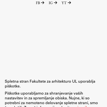
FB
IG
YT
Raziskovalni projekti
Dosežki
Inštituti
Svetlobni LAB
Delo
Seminarji
Seminarske teme
Gostujoči profesor
Spletna stran Fakultete za arhitekturo UL uporablja
Delavnice
piškotke.
Študentski projekti
Piškotke uporabljamo za shranjevanje vaših
nastavitev in za spremljanje obiska. Nujne, ki so
Ekskurzije
potrebni za nemoteno delovanje spletne strani, smo
Natečaji