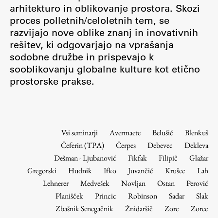
Osebje
arhitekturo in oblikovanje prostora. Skozi
proces polletnih/celoletnih tem, se
Organiziranost
razvijajo nove oblike znanj in inovativnih
Alumni
rešitev, ki odgovarjajo na vprašanja
Knjižnica
sodobne družbe in prispevajo k
Mednarodno sodelovanje
sooblikovanju globalne kulture kot etično
Članstva v združenjih
prostorske prakse.
Konzorciji
Tržna dejavnost
Kontakti
Vsi seminarji
Avermaete
Belušič
Blenkuš
Čeferin (TPA)
Čerpes
Debevec
Dekleva
Intranet UL FA
Dešman - Ljubanović
Fikfak
Filipič
Glažar
Intranet UL
Gregorski
Hudnik
Ifko
Juvančič
Krušec
Lah
Osebni portal FIORI
Lehnerer
Medvešek
Novljan
Ostan
Perović
Planišček
Princic
Robinson
Sadar
Slak
Spletni arhiv DEPO
Zbašnik Senegačnik
Žnidaršič
Zorc
Zorec