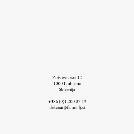
ŠIS (SI)
ŠIS (EN)
Aktualno
Obvestila
Novice
Zoisova cesta 12
1000
Ljubljana
Koledar dogodkov
Slovenija
Program dela
+386 (0)1 200 07 49
dekanat@fa.uni-lj.si
Raziskovanje