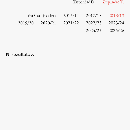
Zupančič D.
Zupančič T.
Vsa študijska leta
2013/14
2017/18
2018/19
Študij
2019/20
2020/21
2021/22
2022/23
2023/24
2024/25
2025/26
Predstavitev študija
Študentske informacije
Urniki
Ni rezultatov.
Študijski programi
Predmeti
Izbirni moduli EMŠA
Vpis
Zaključek študija
Mednarodne izmenjave
Študijske prakse
Spletna učilnica