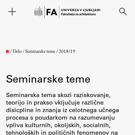
EN
/
Delo
/
Seminarske teme
/
2018/19
Seminarske teme
Seminarska tema skozi raziskovanje,
teorijo in prakso vključuje različne
disicpline in znanja iz celotnega učnega
Fakulteta
procesa s poudarkom na razumevanju
vpliva kulturnih, okoljskih, socialnih,
O fakulteti
tehnoloških in političnih fenomenov na