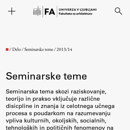
EN
/
Delo
/
Seminarske teme
/
2013/14
Seminarske teme
Seminarska tema skozi raziskovanje,
teorijo in prakso vključuje različne
disicpline in znanja iz celotnega učnega
Fakulteta
procesa s poudarkom na razumevanju
vpliva kulturnih, okoljskih, socialnih,
O fakulteti
tehnoloških in političnih fenomenov na