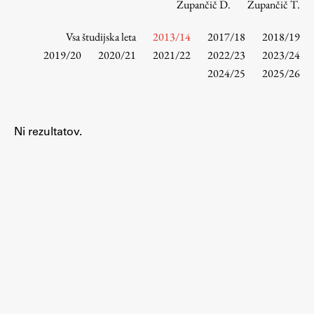
Zupančič D.
Zupančič T.
Vsa študijska leta
2013/14
2017/18
2018/19
Študij
2019/20
2020/21
2021/22
2022/23
2023/24
2024/25
2025/26
Predstavitev študija
Študentske informacije
Urniki
Ni rezultatov.
Študijski programi
Predmeti
Izbirni moduli EMŠA
Vpis
Zaključek študija
Mednarodne izmenjave
Študijske prakse
Spletna učilnica