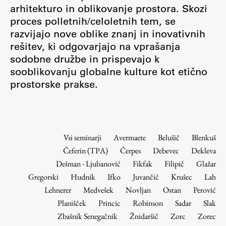
Osebje
arhitekturo in oblikovanje prostora. Skozi
proces polletnih/celoletnih tem, se
Organiziranost
razvijajo nove oblike znanj in inovativnih
Alumni
rešitev, ki odgovarjajo na vprašanja
Knjižnica
sodobne družbe in prispevajo k
Mednarodno sodelovanje
sooblikovanju globalne kulture kot etično
Članstva v združenjih
prostorske prakse.
Konzorciji
Tržna dejavnost
Kontakti
Vsi seminarji
Avermaete
Belušič
Blenkuš
Čeferin (TPA)
Čerpes
Debevec
Dekleva
Intranet UL FA
Dešman - Ljubanović
Fikfak
Filipič
Glažar
Intranet UL
Gregorski
Hudnik
Ifko
Juvančič
Krušec
Lah
Osebni portal FIORI
Lehnerer
Medvešek
Novljan
Ostan
Perović
Planišček
Princic
Robinson
Sadar
Slak
Spletni arhiv DEPO
Zbašnik Senegačnik
Žnidaršič
Zorc
Zorec