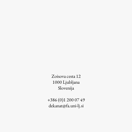
ŠIS (SI)
ŠIS (EN)
Aktualno
Obvestila
Novice
Zoisova cesta 12
1000
Ljubljana
Koledar dogodkov
Slovenija
Program dela
+386 (0)1 200 07 49
dekanat@fa.uni-lj.si
Raziskovanje