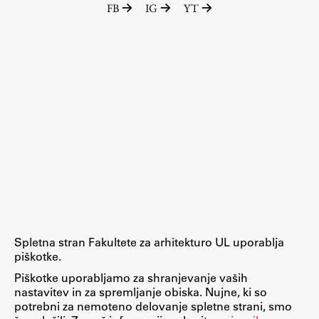
FB
IG
YT
Raziskovalni projekti
Dosežki
Inštituti
Svetlobni LAB
Delo
Seminarji
Seminarske teme
Gostujoči profesor
Spletna stran Fakultete za arhitekturo UL uporablja
Delavnice
piškotke.
Študentski projekti
Piškotke uporabljamo za shranjevanje vaših
nastavitev in za spremljanje obiska. Nujne, ki so
Ekskurzije
potrebni za nemoteno delovanje spletne strani, smo
Natečaji