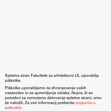
Zaključna dela
Razvojno sodelovanje in humanitarna pomoč
Založništvo
FA–ZA
Zbirke
Publikacije
Spletna stran Fakultete za arhitekturo UL uporablja
piškotke.
AR – Arhitektura, raziskovanje
Piškotke uporabljamo za shranjevanje vaših
Igra ustvarjalnosti
nastavitev in za spremljanje obiska. Nujne, ki so
potrebni za nemoteno delovanje spletne strani, smo
že naložili. Za več informacij preberite
pojasnila o
piškotkih
.