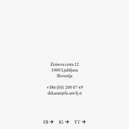
Raziskovalni projekti
Dosežki
Inštituti
Svetlobni LAB
Delo
Zoisova cesta 12
1000
Ljubljana
Slovenija
Seminarji
Seminarske teme
+386 (0)1 200 07 49
dekanat@fa.uni-lj.si
Gostujoči profesor
Delavnice
Študentski projekti
Ekskurzije
FB
IG
YT
Natečaji