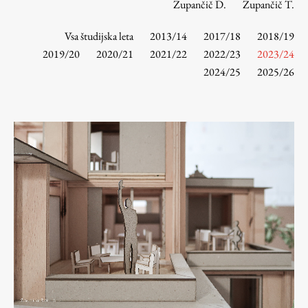
Zupančič D.
Zupančič T.
Vsa študijska leta
2013/14
2017/18
2018/19
Študij
2019/20
2020/21
2021/22
2022/23
2023/24
2024/25
2025/26
Predstavitev študija
Študentske informacije
Urniki
Študijski programi
Predmeti
Izbirni moduli EMŠA
Vpis
Zaključek študija
Mednarodne izmenjave
Študijske prakse
Spletna učilnica