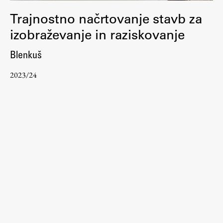
ŠIS (SI)
Trajnostno načrtovanje stavb za
ŠIS (EN)
izobraževanje in raziskovanje
Blenkuš
2023/24
Aktualno
Obvestila
Novice
Koledar dogodkov
Program dela
Raziskovanje