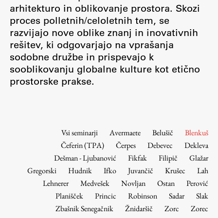
Osebje
arhitekturo in oblikovanje prostora. Skozi
proces polletnih/celoletnih tem, se
Organiziranost
razvijajo nove oblike znanj in inovativnih
Alumni
rešitev, ki odgovarjajo na vprašanja
Knjižnica
sodobne družbe in prispevajo k
Mednarodno sodelovanje
sooblikovanju globalne kulture kot etično
Članstva v združenjih
prostorske prakse.
Konzorciji
Tržna dejavnost
Kontakti
Vsi seminarji
Avermaete
Belušič
Blenkuš
Čeferin (TPA)
Čerpes
Debevec
Dekleva
Intranet UL FA
Dešman - Ljubanović
Fikfak
Filipič
Glažar
Intranet UL
Gregorski
Hudnik
Ifko
Juvančič
Krušec
Lah
Osebni portal FIORI
Lehnerer
Medvešek
Novljan
Ostan
Perović
Planišček
Princic
Robinson
Sadar
Slak
Spletni arhiv DEPO
Zbašnik Senegačnik
Žnidaršič
Zorc
Zorec