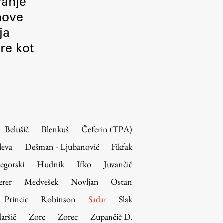
vanje
 nove
ja
re kot
Belušič
Blenkuš
Čeferin (TPA)
leva
Dešman - Ljubanović
Fikfak
egorski
Hudnik
Ifko
Juvančič
erer
Medvešek
Novljan
Ostan
Princic
Robinson
Sadar
Slak
aršič
Zorc
Zorec
Zupančič D.