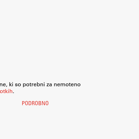
jne, ki so potrebni za nemoteno
otkih
.
PODROBNO