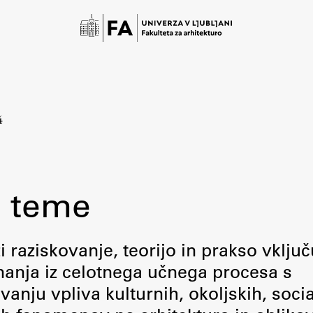
4
 teme
Študij
raziskovanje, teorijo in prakso vključ
 znanja iz celotnega učnega procesa s
Predstavitev študija
ju vpliva kulturnih, okoljskih, socia
Študentske informacije