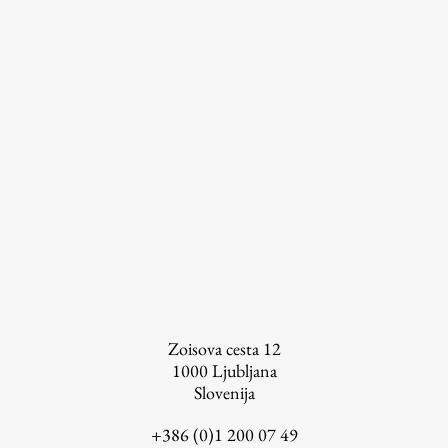
Založništvo
FA–ZA
Zbirke
Publikacije
AR – Arhitektura, raziskovanje
Zoisova cesta 12
Igra ustvarjalnosti
1000
Ljubljana
Slovenija
+386 (0)1 200 07 49