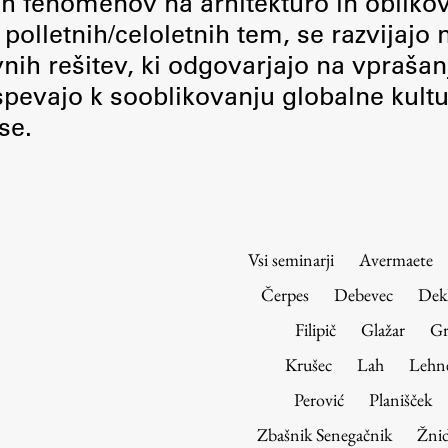
nih fenomenov na arhitekturo in obliko
Urniki
polletnih/celoletnih tem, se razvijajo
Študijski programi
vnih rešitev, ki odgovarjajo na vprašan
Predmeti
pevajo k sooblikovanju globalne kultu
Izbirni moduli EMŠA
se.
Vpis
Zaključek študija
Mednarodne izmenjave
Študijske prakse
Vsi seminarji
Avermaete
Spletna učilnica
Čerpes
Debevec
Dek
ŠIS (SI)
Filipič
Glažar
Gr
ŠIS (EN)
Krušec
Lah
Lehn
Perović
Planišček
Zbašnik Senegačnik
Žnid