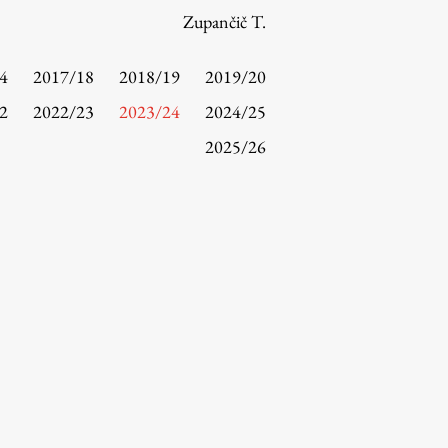
Zupančič T.
4
2017/18
2018/19
2019/20
2
2022/23
2023/24
2024/25
2025/26
Raziskovanje
Raziskovalni projekti
Dosežki
Inštituti
Svetlobni LAB