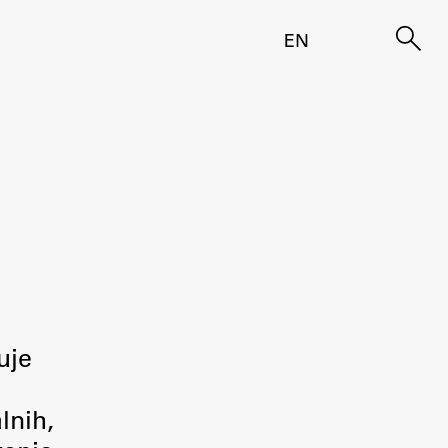
EN
uje
lnih,