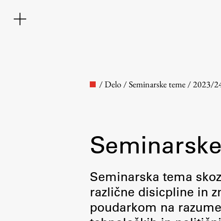
/
Delo
/
Seminarske teme
/
2023/2
Seminarske
Fakulteta
Seminarska tema skozi 
različne disicpline in
O fakulteti
poudarkom na razumevan
Osebje