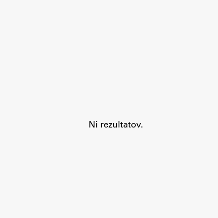
Aktualno
Obvestila
Ni rezultatov.
Novice
Koledar dogodkov
Program dela