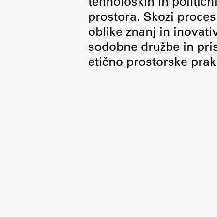
tehnoloških in politič
Organiziranost
prostora. Skozi proces 
Alumni
oblike znanj in inovati
Knjižnica
sodobne družbe in pris
Mednarodno sodelovanje
etično prostorske prak
Članstva v združenjih
Konzorciji
Tržna dejavnost
Kontakti
Intranet UL FA
Intranet UL
Osebni portal FIORI
Spletni arhiv DEPO