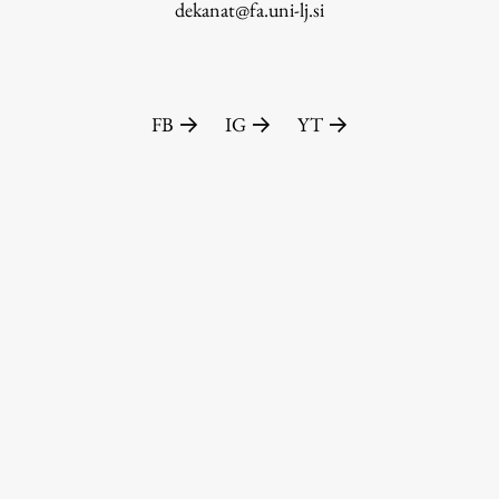
dekanat@fa.uni-lj.si
FB
IG
YT