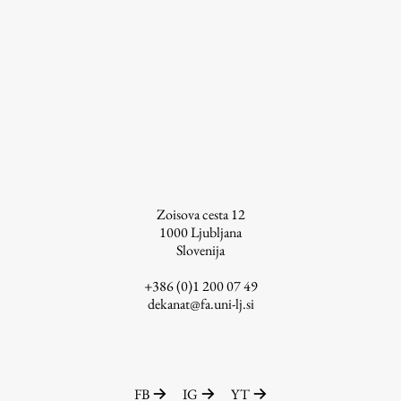
Raziskovalni projekti
Dosežki
Inštituti
Svetlobni LAB
Delo
Zoisova cesta 12
1000
Ljubljana
Seminarji
Slovenija
Seminarske teme
+386 (0)1 200 07 49
Gostujoči profesor
dekanat@fa.uni-lj.si
Delavnice
Študentski projekti
Ekskurzije
FB
IG
YT
Natečaji