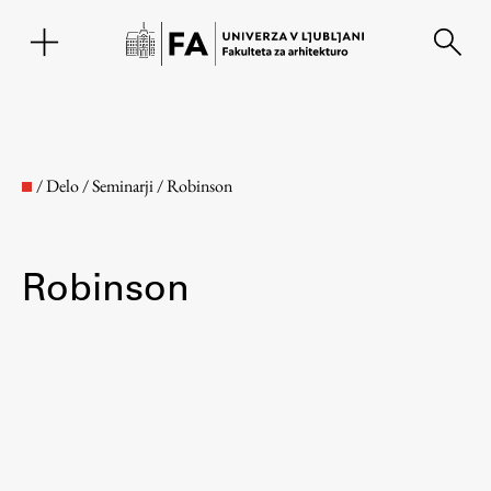
EN
/
Delo
/
Seminarji
/
Robinson
Robinson
Fakulteta
O fakulteti