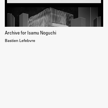
ŠIS (SI)
ŠIS (EN)
Archive for Isamu Noguchi
Aktualno
Bastien Lefebvre
Obvestila
Novice
Koledar dogodkov
Program dela
Raziskovanje