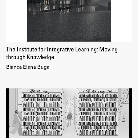
Študij
Predstavitev študija
Študentske informacije
The Institute for Integrative Learning: Moving
Urniki
through Knowledge
Študijski programi
Bianca Elena Buga
Predmeti
Izbirni moduli EMŠA
Vpis
Zaključek študija
Mednarodne izmenjave
Študijske prakse
Spletna učilnica