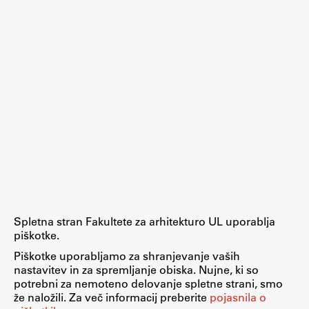
Zaključna dela
Razvojno sodelovanje in humanitarna pomoč
Založništvo
FA–ZA
Zbirke
Publikacije
Spletna stran Fakultete za arhitekturo UL uporablja
AR – Arhitektura, raziskovanje
piškotke.
Igra ustvarjalnosti
Piškotke uporabljamo za shranjevanje vaših
nastavitev in za spremljanje obiska. Nujne, ki so
potrebni za nemoteno delovanje spletne strani, smo
že naložili. Za več informacij preberite
pojasnila o