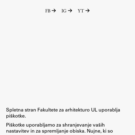
ŠIS (SI)
FB
IG
YT
ŠIS (EN)
Aktualno
Obvestila
Novice
Koledar dogodkov
Program dela
Spletna stran Fakultete za arhitekturo UL uporablja
piškotke.
Raziskovanje
Piškotke uporabljamo za shranjevanje vaših
nastavitev in za spremljanje obiska. Nujne, ki so