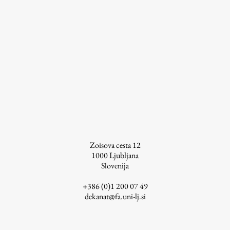
Študij
Predstavitev študija
Študentske informacije
Urniki
Študijski programi
Predmeti
Izbirni moduli EMŠA
Zoisova cesta 12
Vpis
1000
Ljubljana
Slovenija
Zaključek študija
Mednarodne izmenjave
+386 (0)1 200 07 49
dekanat@fa.uni-lj.si
Študijske prakse
Spletna učilnica