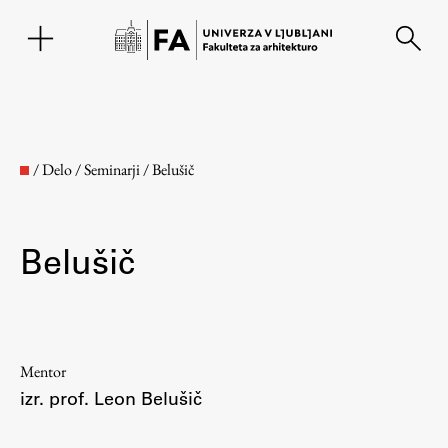
EN
/
Delo
/
Seminarji
/
Belušič
Belušič
Fakulteta
Mentor
izr. prof. Leon Belušič
O fakulteti