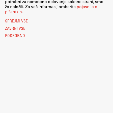
potrebni za nemoteno delovanje spletne strani, smo
Raziskovalni projekti
že naložili. Za več informacij preberite
pojasnila o
piškotkih
.
Dosežki
Inštituti
SPREJMI VSE
Svetlobni LAB
ZAVRNI VSE
PODROBNO
Delo
Nastavitve piškotkov
Seminarji
O piškotkih
Seminarske teme
Pravno obvestilo
Varstvo osebnih podatkov
Gostujoči profesor
Katalog informacij javnega značaja
Delavnice
Dostopnost
Računalništvo
Študentski projekti
Eduroam
Ekskurzije
Kolofon
Natečaji