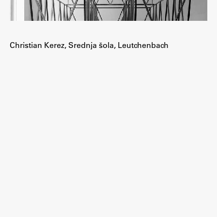
Zaključna dela
Razvojno sodelovanje in humanitarna pomoč
Christian Kerez, Srednja šola, Leutchenbach
Založništvo
FA–ZA
Zbirke
Publikacije
AR – Arhitektura, raziskovanje
Igra ustvarjalnosti