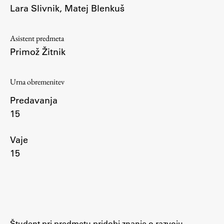
Lara Slivnik
,
Matej Blenkuš
Študij
Asistent predmeta
Primož Žitnik
Predstavitev študija
Študentske informacije
Urna obremenitev
Urniki
Predavanja
Študijski programi
15
Predmeti
Izbirni moduli EMŠA
Vaje
Vpis
15
Zaključek študija
Mednarodne izmenjave
Študijske prakse
Spletna učilnica
Študent pri predmetu pridobi znanje o razvoju