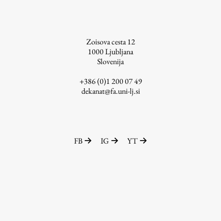
Zoisova cesta 12
1000
Ljubljana
Slovenija
+386 (0)1 200 07 49
dekanat@fa.uni-lj.si
FB
IG
YT