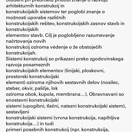
arhitekturnih konstrukcij in
ŠIS (SI)
konstrukcijskih sistemov ter poglobi znanje o
možnosti uporabe različnih
ŠIS (EN)
konstrukcijskih rešitev, konstrukcijskih zasnov stavb in
konstrukcijskih
elementov stavb. Cilj je poglobljeno razumevanje
načrtovanja novih
konstrukcij oziroma védenje o že obstoječih
Aktualno
konstrukcijah.
Sistemi konstrukcij so prikazani preko zgodovinskega
razvoja posameznih
Obvestila
konstrukcijskih elementov (linijski, ploskovni,
Novice
prostorski konstrukcijski
element) oziroma njihovih sestavnih delov (nosilec,
Koledar dogodkov
steber, okvir, paličje, lok
Program dela
oziroma obok, kupola, membrana…). Obravnavani so
enostavni konstrukcijski
sistemi (upogibni, tlačni, natezni konstrukcijski sistem),
sestavljeni
konstrukcijski sistemi (vrvna konstrukcija, napihljiva
Raziskovanje
konstrukcija…) in tudi
primeri posebnih konstrukcij (npr. konstrukcija,