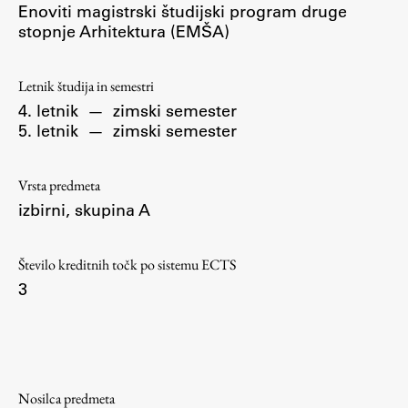
Enoviti magistrski študijski program druge
Osebje
stopnje Arhitektura (EMŠA)
Organiziranost
Alumni
Letnik študija in semestri
Knjižnica
4. letnik
—
zimski semester
Mednarodno sodelovanje
5. letnik
—
zimski semester
Članstva v združenjih
Konzorciji
Vrsta predmeta
Tržna dejavnost
izbirni, skupina A
Kontakti
Število kreditnih točk po sistemu ECTS
Intranet UL FA
3
Intranet UL
Osebni portal FIORI
Spletni arhiv DEPO
Nosilca predmeta