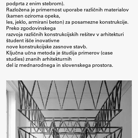
podprta z enim stebrom).
Raziskovalni projekti
Razložena je primernost uporabe različnih materialov
Dosežki
(kamen oziroma opeka,
les, jeklo, armirani beton) za posamezne konstrukcije.
Inštituti
Preko zgodovinskega
Svetlobni LAB
razvoja različnih konstrukcijskih rešitev v arhitekturi
študent išče inovativne
nove konstrukcijske zasnove stavb.
Ključna učna metoda je študija primerov (case
studies) znanih arhitekturnih
Delo
del iz mednarodnega in slovenskega prostora.
Seminarji
Seminarske teme
Gostujoči profesor
Delavnice
Študentski projekti
Ekskurzije
Natečaji