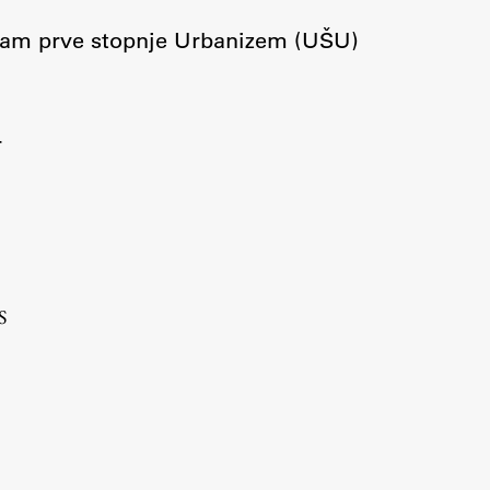
Urniki
ogram prve stopnje Urbanizem (UŠU)
Študijski programi
Predmeti
Izbirni moduli EMŠA
r
Vpis
Zaključek študija
Mednarodne izmenjave
Študijske prakse
S
Spletna učilnica
ŠIS (SI)
ŠIS (EN)