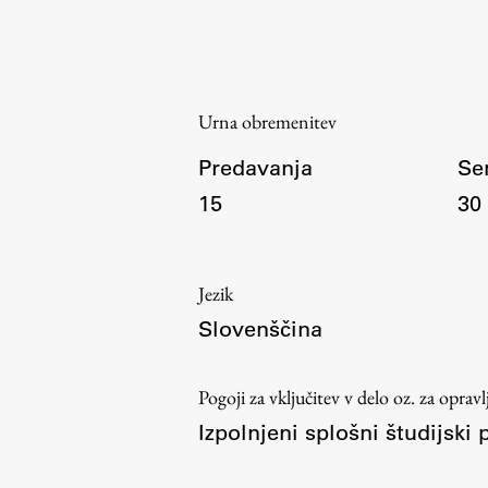
Urna obremenitev
Predavanja
Se
Aktualno
15
30
Obvestila
Jezik
Novice
Slovenščina
Koledar dogodkov
Program dela
Pogoji za vključitev v delo oz. za oprav
Izpolnjeni splošni študijski p