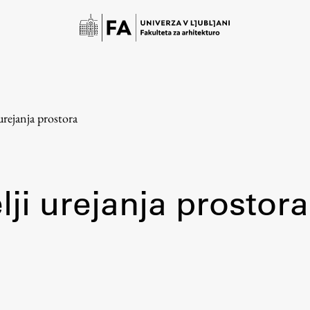
urejanja prostora
lji urejanja prostora
Študij
Predstavitev študija
Študentske informacije