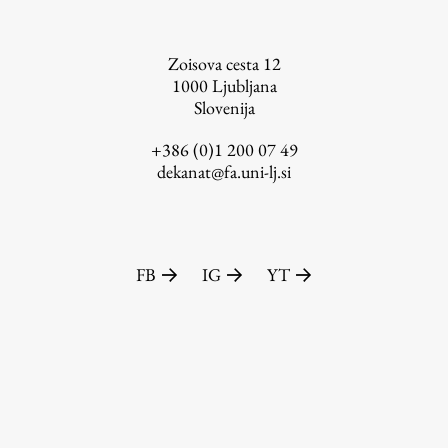
Zoisova cesta 12
1000
Ljubljana
Slovenija
+386 (0)1 200 07 49
dekanat@fa.uni-lj.si
FB
IG
YT