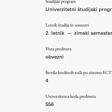
Študijski program
Organiziranost
Univerzitetni študijski pr
Alumni
Knjižnica
Letnik študija in semestri
Mednarodno sodelovanje
2. letnik
—
zimski semeste
Članstva v združenjih
Konzorciji
Vrsta predmeta
Tržna dejavnost
obvezni
Kontakti
Število kreditnih točk po sistemu ECT
Intranet UL FA
4
Intranet UL
Osebni portal FIORI
Univerzitetna koda predmeta
Spletni arhiv DEPO
556