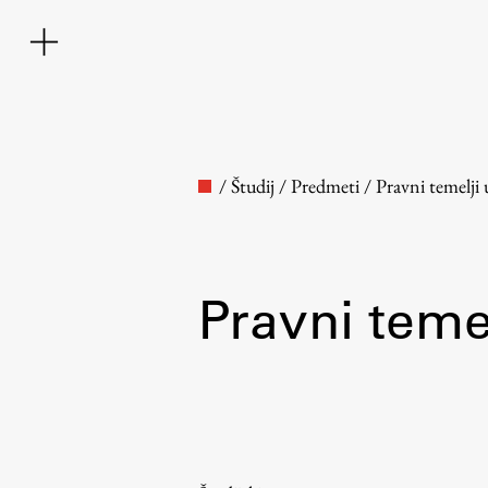
/
Študij
/
Predmeti
/
Pravni temelji 
Pravni teme
Fakulteta
O fakulteti
Osebje