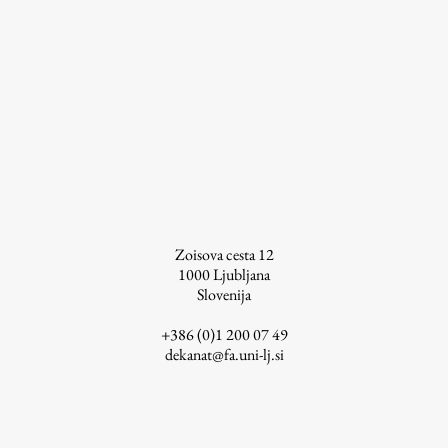
Raziskovalni projekti
Dosežki
Inštituti
Svetlobni LAB
Delo
Zoisova cesta 12
Seminarji
1000
Ljubljana
Slovenija
Seminarske teme
Gostujoči profesor
+386 (0)1 200 07 49
dekanat@fa.uni-lj.si
Delavnice
Študentski projekti
Ekskurzije
Natečaji