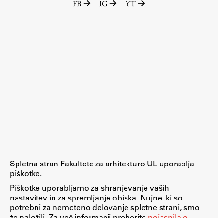
FB
IG
YT
Zaključna dela
Razvojno sodelovanje in humanitarna pomoč
Založništvo
FA–ZA
Zbirke
Publikacije
Spletna stran Fakultete za arhitekturo UL uporablja
AR – Arhitektura, raziskovanje
piškotke.
Igra ustvarjalnosti
Piškotke uporabljamo za shranjevanje vaših
nastavitev in za spremljanje obiska. Nujne, ki so
potrebni za nemoteno delovanje spletne strani, smo
že naložili. Za več informacij preberite
pojasnila o