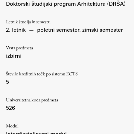
Doktorski študijski program Arhitektura (DRŠA)
Osebje
Organiziranost
Alumni
Letnik študija in semestri
2. letnik
—
poletni semester, zimski semester
Knjižnica
Mednarodno sodelovanje
Vrsta predmeta
Članstva v združenjih
izbirni
Konzorciji
Tržna dejavnost
Število kreditnih točk po sistemu ECTS
Kontakti
5
Intranet UL FA
Univerzitetna koda predmeta
Intranet UL
526
Osebni portal FIORI
Spletni arhiv DEPO
Modul
Interdisciplinarni modul