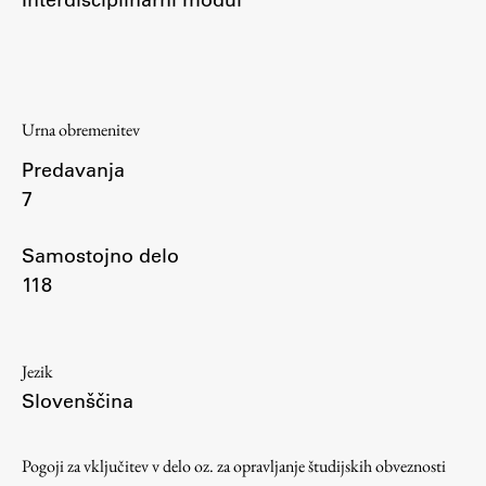
Študij
Predstavitev študija
Urna obremenitev
Študentske informacije
Predavanja
Urniki
7
Študijski programi
Samostojno delo
Predmeti
118
Izbirni moduli EMŠA
Vpis
Zaključek študija
Jezik
Mednarodne izmenjave
Slovenščina
Študijske prakse
Pogoji za vključitev v delo oz. za opravljanje študijskih obveznosti
Spletna učilnica