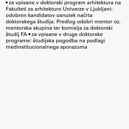
• za vpisane v doktorski program arhitektura na
Fakulteti za arhitekturo Univerze v Ljubljani:
ŠIS (SI)
odobren kandidatov osnutek načrta
ŠIS (EN)
doktorskega študija. Predlog odobri mentor oz.
mentorska skupina ter komisija za doktorski
študij FA • za vpisane v druge doktorske
programe: študijska pogodba na podlagi
Aktualno
medinstitucionalnega sporazuma
Obvestila
Novice
Koledar dogodkov
Program dela
Raziskovanje