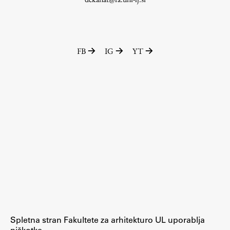
Raziskovalni projekti
Dosežki
Inštituti
FB
IG
YT
Svetlobni LAB
Delo
Seminarji
Seminarske teme
Gostujoči profesor
Delavnice
Študentski projekti
Ekskurzije
Spletna stran Fakultete za arhitekturo UL uporablja
piškotke.
Natečaji