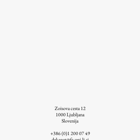
ŠIS (SI)
ŠIS (EN)
Aktualno
Obvestila
Novice
Koledar dogodkov
Program dela
Zoisova cesta 12
1000
Ljubljana
Slovenija
Raziskovanje
+386 (0)1 200 07 49
dekanat@fa.uni-lj.si