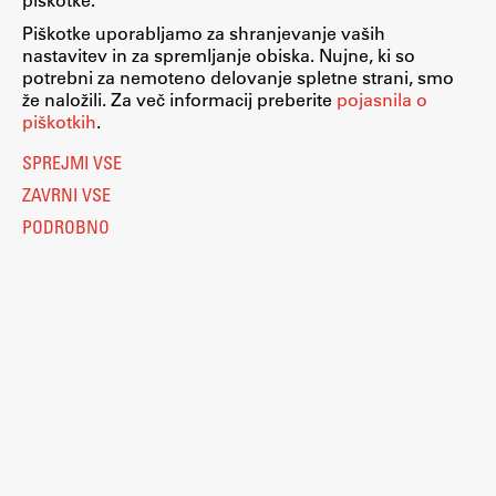
Piškotke uporabljamo za shranjevanje vaših
Zaključna dela
nastavitev in za spremljanje obiska. Nujne, ki so
Razvojno sodelovanje in humanitarna pomoč
potrebni za nemoteno delovanje spletne strani, smo
že naložili. Za več informacij preberite
pojasnila o
piškotkih
.
SPREJMI VSE
Založništvo
ZAVRNI VSE
PODROBNO
FA–ZA
Zbirke
Publikacije
AR – Arhitektura, raziskovanje
Igra ustvarjalnosti