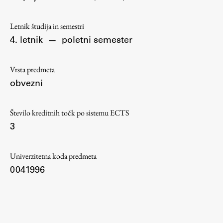
Osebje
Organiziranost
Letnik študija in semestri
Alumni
4. letnik
—
poletni semester
Knjižnica
Mednarodno sodelovanje
Vrsta predmeta
Članstva v združenjih
obvezni
Konzorciji
Tržna dejavnost
Število kreditnih točk po sistemu ECTS
3
Kontakti
Intranet UL FA
Univerzitetna koda predmeta
0041996
Intranet UL
Osebni portal FIORI
Spletni arhiv DEPO