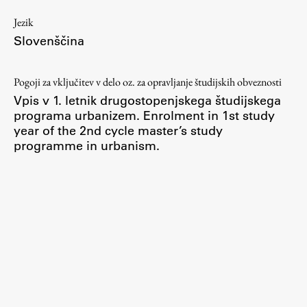
ŠIS (SI)
Jezik
Slovenščina
ŠIS (EN)
Pogoji za vključitev v delo oz. za opravljanje študijskih obveznosti
Vpis v 1. letnik drugostopenjskega študijskega
Aktualno
programa urbanizem. Enrolment in 1st study
year of the 2nd cycle master’s study
programme in urbanism.
Obvestila
Novice
Koledar dogodkov
Program dela
Raziskovanje