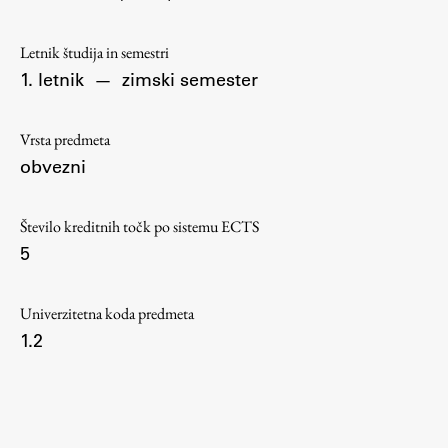
Osebje
Organiziranost
Letnik študija in semestri
Alumni
1. letnik
—
zimski semester
Knjižnica
Mednarodno sodelovanje
Vrsta predmeta
Članstva v združenjih
obvezni
Konzorciji
Tržna dejavnost
Število kreditnih točk po sistemu ECTS
5
Kontakti
Intranet UL FA
Univerzitetna koda predmeta
1.2
Intranet UL
Osebni portal FIORI
Spletni arhiv DEPO