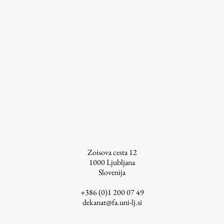
Raziskovalni projekti
Dosežki
Inštituti
Svetlobni LAB
Delo
Seminarji
Seminarske teme
Zoisova cesta 12
1000
Ljubljana
Gostujoči profesor
Slovenija
Delavnice
+386 (0)1 200 07 49
Študentski projekti
dekanat@fa.uni-lj.si
Ekskurzije
Natečaji