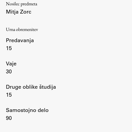
Nosilec predmeta
Mitja Zorc
Študij
Urna obremenitev
Predstavitev študija
Predavanja
Študentske informacije
15
Urniki
Študijski programi
Vaje
Predmeti
30
Izbirni moduli EMŠA
Druge oblike študija
Vpis
15
Zaključek študija
Mednarodne izmenjave
Samostojno delo
Študijske prakse
90
Spletna učilnica