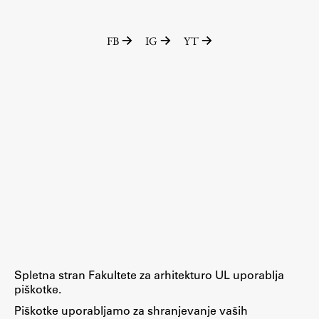
Zaključna dela
FB
IG
YT
Razvojno sodelovanje in humanitarna pomoč
Založništvo
FA–ZA
Zbirke
Publikacije
AR – Arhitektura, raziskovanje
Igra ustvarjalnosti
Spletna stran Fakultete za arhitekturo UL uporablja
piškotke.
Piškotke uporabljamo za shranjevanje vaših