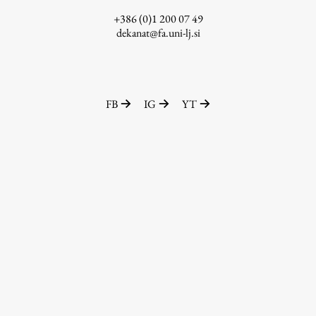
+386 (0)1 200 07 49
dekanat@fa.uni-lj.si
FB
IG
YT