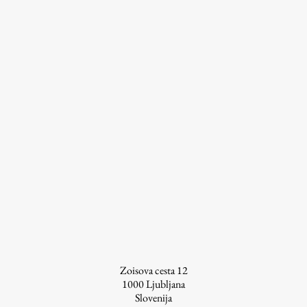
Zaključna dela
Razvojno sodelovanje in humanitarna pomoč
Založništvo
FA–ZA
Zbirke
Publikacije
AR – Arhitektura, raziskovanje
Igra ustvarjalnosti
Zoisova cesta 12
1000
Ljubljana
Slovenija