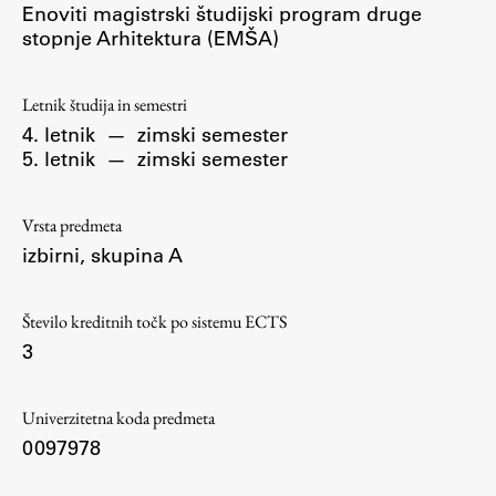
Enoviti magistrski študijski program druge
Osebje
stopnje Arhitektura (EMŠA)
Organiziranost
Alumni
Letnik študija in semestri
Knjižnica
4. letnik
—
zimski semester
Mednarodno sodelovanje
5. letnik
—
zimski semester
Članstva v združenjih
Konzorciji
Vrsta predmeta
Tržna dejavnost
izbirni, skupina A
Kontakti
Število kreditnih točk po sistemu ECTS
Intranet UL FA
3
Intranet UL
Osebni portal FIORI
Univerzitetna koda predmeta
0097978
Spletni arhiv DEPO