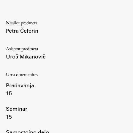
Študij
Nosilec predmeta
Petra Čeferin
Predstavitev študija
Študentske informacije
Asistent predmeta
Urniki
Uroš Mikanovič
Študijski programi
Predmeti
Urna obremenitev
Izbirni moduli EMŠA
Predavanja
Vpis
15
Zaključek študija
Mednarodne izmenjave
Seminar
Študijske prakse
15
Samostojno delo
Spletna učilnica