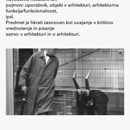
pojmov: uporabnik, objekt v arhitekturi, arhitekturna
Raziskovalni projekti
funkcija/funkcionalnost,
Dosežki
ipd.
Predmet je hkrati zasnovan kot uvajanje v kritično
Inštituti
vrednotenje in pisanje
Svetlobni LAB
samo: v arhitekturi in o arhitekturi.
Delo
Seminarji
Seminarske teme
Gostujoči profesor
Delavnice
Študentski projekti
Ekskurzije
Natečaji