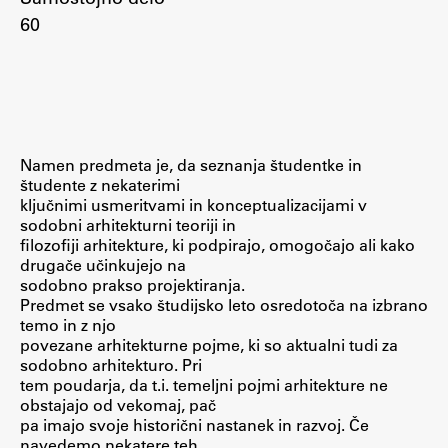
60
ŠIS (SI)
ŠIS (EN)
Aktualno
Namen predmeta je, da seznanja študentke in
študente z nekaterimi
ključnimi usmeritvami in konceptualizacijami v
Obvestila
sodobni arhitekturni teoriji in
filozofiji arhitekture, ki podpirajo, omogočajo ali kako
Novice
drugače učinkujejo na
Koledar dogodkov
sodobno prakso projektiranja.
Predmet se vsako študijsko leto osredotoča na izbrano
Program dela
temo in z njo
povezane arhitekturne pojme, ki so aktualni tudi za
sodobno arhitekturo. Pri
tem poudarja, da t.i. temeljni pojmi arhitekture ne
obstajajo od vekomaj, pač
Raziskovanje
pa imajo svoje historični nastanek in razvoj. Če
navedemo nekatere teh