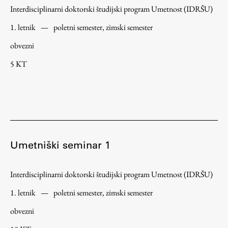
Interdisciplinarni doktorski študijski program Umetnost (IDRŠU)
Raziskovalni projekti
Dosežki
1. letnik
—
poletni semester, zimski semester
Inštituti
obvezni
Svetlobni LAB
5 KT
Delo
Seminarji
Umetniški seminar 1
Seminarske teme
Gostujoči profesor
Interdisciplinarni doktorski študijski program Umetnost (IDRŠU)
Delavnice
1. letnik
—
poletni semester, zimski semester
Študentski projekti
obvezni
Ekskurzije
Natečaji