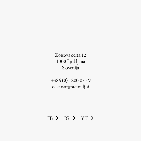
Zoisova cesta 12
1000
Ljubljana
Slovenija
+386 (0)1 200 07 49
dekanat@fa.uni-lj.si
FB
IG
YT