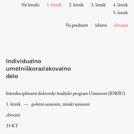
Osebje
Vsi letniki
1. letnik
2. letnik
3. letnik
4. letnik
Organiziranost
5. letnik
Alumni
Vsi predmeti
izbirni
obvezni
Knjižnica
Mednarodno sodelovanje
Članstva v združenjih
Konzorciji
Individualno
Tržna dejavnost
umetniškoraziskovalno
delo
Kontakti
Intranet UL FA
Interdisciplinarni doktorski študijski program Umetnost (IDRŠU)
Intranet UL
1. letnik
—
poletni semester, zimski semester
Osebni portal FIORI
obvezni
Spletni arhiv DEPO
35 KT