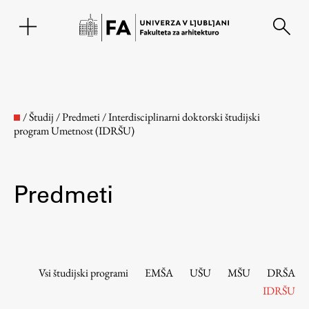
EN
/
Študij
/
Predmeti
/
Interdisciplinarni doktorski študijski
program Umetnost (IDRŠU)
Predmeti
Fakulteta
Vsi študijski programi
EMŠA
UŠU
MŠU
DRŠA
IDRŠU
O fakulteti