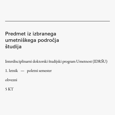
Študij
Predstavitev študija
Predmet iz izbranega
Študentske informacije
umetniškega področja
Urniki
študija
Študijski programi
Predmeti
Interdisciplinarni doktorski študijski program Umetnost (IDRŠU)
Izbirni moduli EMŠA
1. letnik
—
poletni semester
Vpis
obvezni
Zaključek študija
5 KT
Mednarodne izmenjave
Študijske prakse
Spletna učilnica