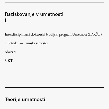
ŠIS (SI)
Raziskovanje v umetnosti
ŠIS (EN)
I
Interdisciplinarni doktorski študijski program Umetnost (IDRŠU)
Aktualno
1. letnik
—
zimski semester
obvezni
Obvestila
5 KT
Novice
Koledar dogodkov
Program dela
Teorije umetnosti
Raziskovanje