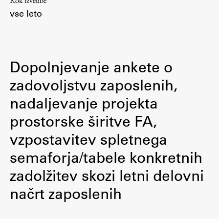
Rok izvedbe
vse leto
ŠIS (SI)
ŠIS (EN)
Dopolnjevanje ankete o
Aktualno
zadovoljstvu zaposlenih,
nadaljevanje projekta
Obvestila
prostorske širitve FA,
Novice
vzpostavitev spletnega
Koledar dogodkov
Program dela
semaforja/tabele konkretnih
zadolžitev skozi letni delovni
načrt zaposlenih
Raziskovanje