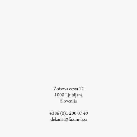
Zoisova cesta 12
1000
Ljubljana
Slovenija
+386 (0)1 200 07 49
dekanat@fa.uni-lj.si