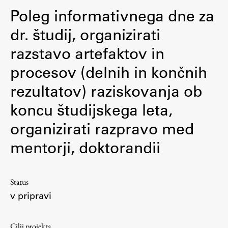
Poleg informativnega dne za
Zaključna dela
dr. študij, organizirati
Razvojno sodelovanje in humanitarna pomoč
razstavo artefaktov in
procesov (delnih in končnih
Založništvo
rezultatov) raziskovanja ob
koncu študijskega leta,
FA–ZA
organizirati razpravo med
Zbirke
Publikacije
mentorji, doktorandii
AR – Arhitektura, raziskovanje
Status
Igra ustvarjalnosti
v pripravi
Cilji projekta