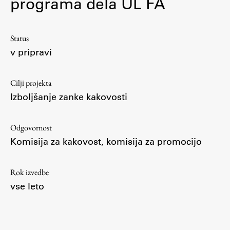
programa dela UL FA
Osebje
Organiziranost
Alumni
Status
v pripravi
Knjižnica
Mednarodno sodelovanje
Cilji projekta
Članstva v združenjih
Izboljšanje zanke kakovosti
Konzorciji
Tržna dejavnost
Odgovornost
Kontakti
Komisija za kakovost, komisija za promocijo
Intranet UL FA
Rok izvedbe
Intranet UL
vse leto
Osebni portal FIORI
Spletni arhiv DEPO