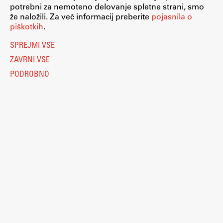
potrebni za nemoteno delovanje spletne strani, smo
že naložili. Za več informacij preberite
pojasnila o
piškotkih
.
SPREJMI VSE
ZAVRNI VSE
PODROBNO