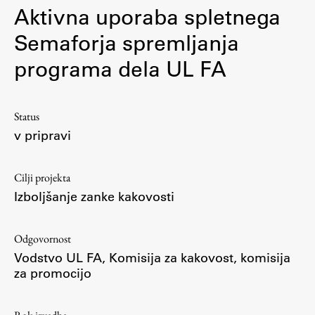
Aktivna uporaba spletnega
Semaforja spremljanja
Študij
programa dela UL FA
Predstavitev študija
Študentske informacije
Status
Urniki
v pripravi
Študijski programi
Predmeti
Cilji projekta
Izbirni moduli EMŠA
Izboljšanje zanke kakovosti
Vpis
Zaključek študija
Odgovornost
Mednarodne izmenjave
Vodstvo UL FA, Komisija za kakovost, komisija
za promocijo
Študijske prakse
Spletna učilnica