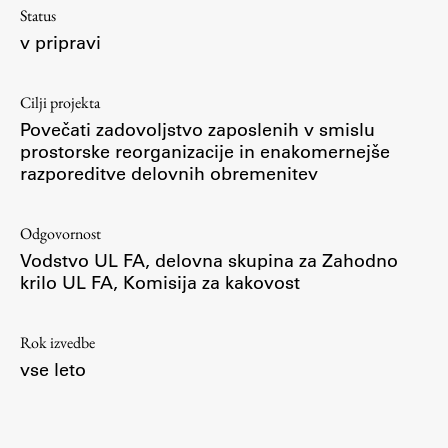
Status
Raziskovalni projekti
v pripravi
Dosežki
Inštituti
Cilji projekta
Svetlobni LAB
Povečati zadovoljstvo zaposlenih v smislu
prostorske reorganizacije in enakomernejše
razporeditve delovnih obremenitev
Delo
Odgovornost
Vodstvo UL FA, delovna skupina za Zahodno
Seminarji
krilo UL FA, Komisija za kakovost
Seminarske teme
Gostujoči profesor
Rok izvedbe
Delavnice
vse leto
Študentski projekti
Ekskurzije
Natečaji