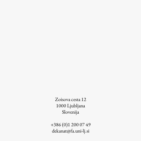
Študij
Predstavitev študija
Študentske informacije
Urniki
Študijski programi
Predmeti
Izbirni moduli EMŠA
Vpis
Zoisova cesta 12
Zaključek študija
1000
Ljubljana
Slovenija
Mednarodne izmenjave
Študijske prakse
+386 (0)1 200 07 49
dekanat@fa.uni-lj.si
Spletna učilnica