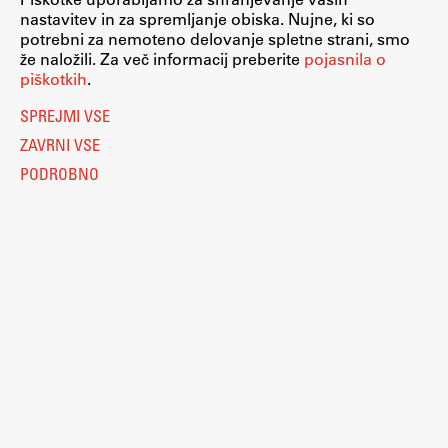
nastavitev in za spremljanje obiska. Nujne, ki so
Raziskovalni projekti
potrebni za nemoteno delovanje spletne strani, smo
Dosežki
že naložili. Za več informacij preberite
pojasnila o
piškotkih
.
Inštituti
Svetlobni LAB
SPREJMI VSE
ZAVRNI VSE
PODROBNO
Delo
Seminarji
Seminarske teme
Nastavitve piškotkov
Gostujoči profesor
O piškotkih
Pravno obvestilo
Delavnice
Varstvo osebnih podatkov
Študentski projekti
Katalog informacij javnega značaja
Dostopnost
Ekskurzije
Računalništvo
Natečaji