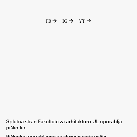
ŠIS (SI)
ŠIS (EN)
FB
IG
YT
Aktualno
Obvestila
Novice
Koledar dogodkov
Program dela
Spletna stran Fakultete za arhitekturo UL uporablja
Raziskovanje
piškotke.
Piškotke uporabljamo za shranjevanje vaših