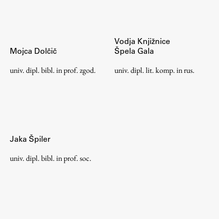
Osebje
Organiziranost
Alumni
Vodja Knjižnice
Knjižnica
Mojca Dolčič
Špela Gala
Mednarodno sodelovanje
univ. dipl. bibl. in prof. zgod.
univ. dipl. lit. komp. in rus.
Članstva v združenjih
Konzorciji
Tržna dejavnost
Kontakti
Jaka Špiler
Intranet UL FA
univ. dipl. bibl. in prof. soc.
Intranet UL
Osebni portal FIORI
Spletni arhiv DEPO