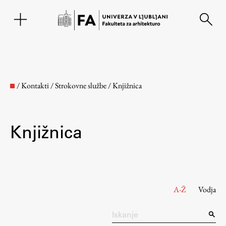
EN
/
Kontakti
/
Strokovne službe
/
Knjižnica
Knjižnica
Fakulteta
A-Ž
Vodja
O fakulteti