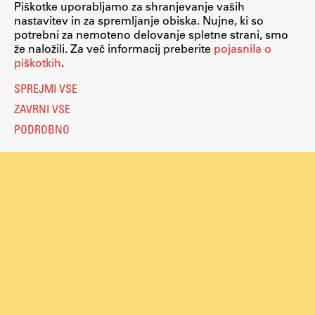
Piškotke uporabljamo za shranjevanje vaših
nastavitev in za spremljanje obiska. Nujne, ki so
Zaključna dela
potrebni za nemoteno delovanje spletne strani, smo
Razvojno sodelovanje in humanitarna pomoč
že naložili. Za več informacij preberite
pojasnila o
piškotkih
.
SPREJMI VSE
Založništvo
ZAVRNI VSE
PODROBNO
FA–ZA
Zbirke
Publikacije
AR – Arhitektura, raziskovanje
Igra ustvarjalnosti