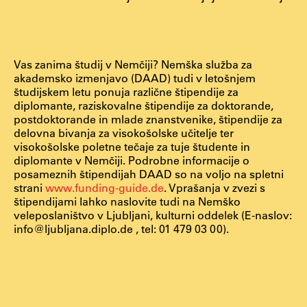
Študij
Vas zanima študij v Nemčiji? Nemška služba za
akademsko izmenjavo (DAAD) tudi v letošnjem
Predstavitev študija
študijskem letu ponuja različne štipendije za
Študentske informacije
diplomante, raziskovalne štipendije za doktorande,
postdoktorande in mlade znanstvenike, štipendije za
Urniki
delovna bivanja za visokošolske učitelje ter
Študijski programi
visokošolske poletne tečaje za tuje študente in
diplomante v Nemčiji. Podrobne informacije o
Predmeti
posameznih štipendijah DAAD so na voljo na spletni
Izbirni moduli EMŠA
strani
www.funding-guide.de
. Vprašanja v zvezi s
štipendijami lahko naslovite tudi na Nemško
Vpis
veleposlaništvo v Ljubljani, kulturni oddelek (E-naslov:
Zaključek študija
info@ljubljana.diplo.de , tel: 01 479 03 00).
Mednarodne izmenjave
Študijske prakse
Spletna učilnica