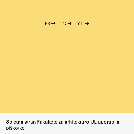
Raziskovalni projekti
Dosežki
FB
IG
YT
Inštituti
Svetlobni LAB
Delo
Seminarji
Seminarske teme
Gostujoči profesor
Delavnice
Študentski projekti
Spletna stran Fakultete za arhitekturo UL uporablja
Ekskurzije
piškotke.
Natečaji