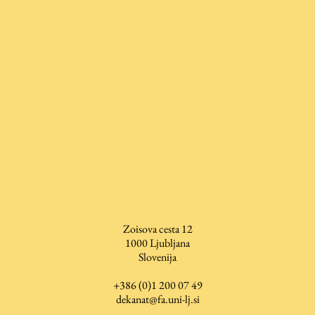
ŠIS (SI)
ŠIS (EN)
Aktualno
Obvestila
Novice
Koledar dogodkov
Program dela
Zoisova cesta 12
1000
Ljubljana
Slovenija
+386 (0)1 200 07 49
Raziskovanje
dekanat@fa.uni-lj.si