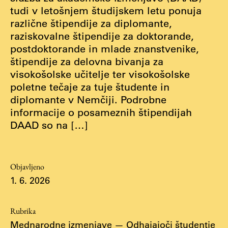
Osebje
tudi v letošnjem študijskem letu ponuja
Organiziranost
različne štipendije za diplomante,
raziskovalne štipendije za doktorande,
Alumni
postdoktorande in mlade znanstvenike,
Knjižnica
štipendije za delovna bivanja za
Mednarodno sodelovanje
visokošolske učitelje ter visokošolske
Članstva v združenjih
poletne tečaje za tuje študente in
Konzorciji
diplomante v Nemčiji. Podrobne
informacije o posameznih štipendijah
Tržna dejavnost
DAAD so na […]
Kontakti
Intranet UL FA
Objavljeno
Intranet UL
1. 6. 2026
Osebni portal FIORI
Spletni arhiv DEPO
Rubrika
Mednarodne izmenjave
—
Odhajajoči študentje