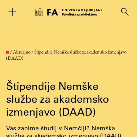
EN
/
Aktualno
/
Štipendije Nemške službe za akademsko izmenjavo
(DAAD)
Štipendije Nemške
službe za akademsko
izmenjavo (DAAD)
Fakulteta
Vas zanima študij v Nemčiji? Nemška
O fakulteti
služba za akademsko izmenjavo (DAAD)