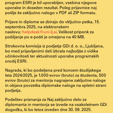
program ESRI je bil uporabljen, vsebina njegove
uporabe in dosežen rezultat. Poleg prijavnice naj
ŠIS (SI)
pošlje še zaključno nalogo v PDF ali ZIP formatu.
ŠIS (EN)
Prijave in diplome se zbirajo do vključno petka, 15.
septembra 2025, na elektronskem
naslovu:
helpdesk@uni-lj.si
. Velikost priponk za
pošiljanje po e-pošti je omejena na 40 MB.
Aktualno
Strokovna komisija iz podjetja GDi d. o. o., Ljubljana,
bo med prijavljenimi deli izbrala najboljše z vidika
Obvestila
učinkovitosti ter aktualnosti uporabe programskih
orodij ESRI.
Novice
Nagrada, ki bo podeljena pred koncem študijskega
Koledar dogodkov
leta 2024/2025, je 1.000 evrov (bruto) za študenta, 500
Program dela
evrov (bruto) za mentorja nagrajene zaključne naloge
in objava povzetka diplomske naloge na spletni strani
podjetja.
Podelitev priznanja za Naj zaključno delo za
Raziskovanje
diplomanta in mentorja se izvede na vsakoletnem GDi
dogodku, ki bo letos izveden dne 30. 09. 2025.