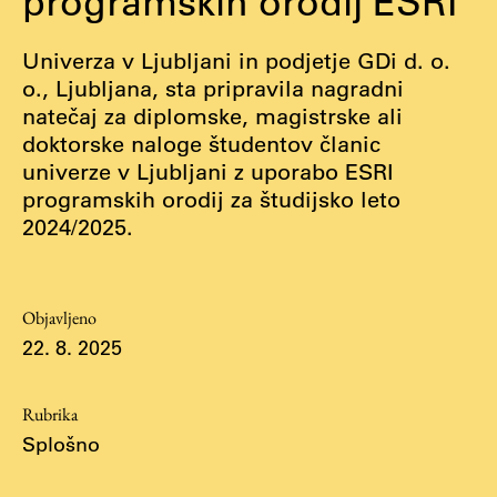
programskih orodij ESRI
Osebje
Organiziranost
Univerza v Ljubljani in podjetje GDi d. o.
Alumni
o., Ljubljana, sta pripravila nagradni
Knjižnica
natečaj za diplomske, magistrske ali
doktorske naloge študentov članic
Mednarodno sodelovanje
univerze v Ljubljani z uporabo ESRI
Članstva v združenjih
programskih orodij za študijsko leto
Konzorciji
2024/2025.
Tržna dejavnost
Kontakti
Objavljeno
Intranet UL FA
22. 8. 2025
Intranet UL
Rubrika
Osebni portal FIORI
Splošno
Spletni arhiv DEPO