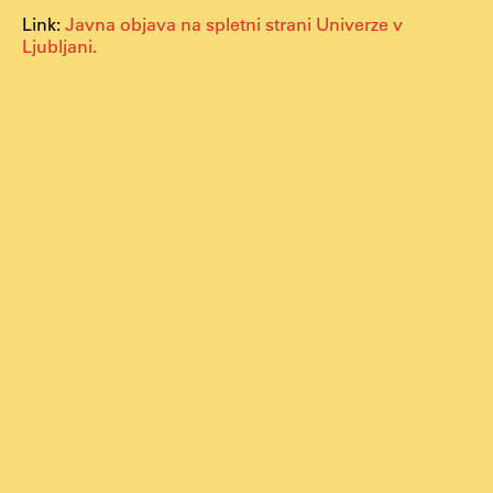
Raziskovalni projekti
Link:
Javna objava na spletni strani Univerze v
Ljubljani.
Dosežki
Inštituti
Svetlobni LAB
Delo
Seminarji
Seminarske teme
Gostujoči profesor
Delavnice
Študentski projekti
Ekskurzije
Natečaji