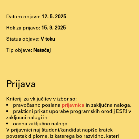
Datum objave:
12. 5. 2025
Študij
Rok za prijavo:
15. 9. 2025
Predstavitev študija
Status objave:
V teku
Študentske informacije
Tip objave:
Natečaj
Urniki
Študijski programi
Predmeti
Prijava
Izbirni moduli EMŠA
Vpis
Kriteriji za vključitev v izbor so:
Zaključek študija
• pravočasno poslana
prijavnica
in zaključna naloga,
Mednarodne izmenjave
• praktični prikaz uporabe programskih orodij ESRI v
zaključni nalogi in
Študijske prakse
• ocena zaključne naloge.
V prijavnici naj študent/kandidat napiše kratek
povzetek diplome, iz katerega bo razvidno, kateri
Spletna učilnica