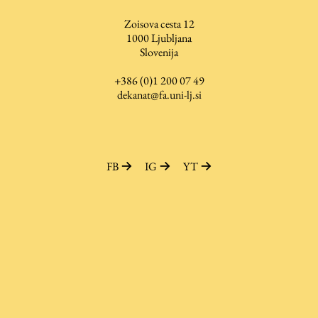
Zaključna dela
Zoisova cesta 12
1000
Ljubljana
Razvojno sodelovanje in humanitarna pomoč
Slovenija
+386 (0)1 200 07 49
dekanat@fa.uni-lj.si
Založništvo
FA–ZA
FB
IG
YT
Zbirke
Publikacije
AR – Arhitektura, raziskovanje
Igra ustvarjalnosti