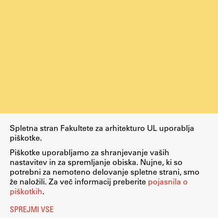
Raziskovalni projekti
Dosežki
Inštituti
Svetlobni LAB
Delo
Spletna stran Fakultete za arhitekturo UL uporablja
Seminarji
piškotke.
Seminarske teme
Piškotke uporabljamo za shranjevanje vaših
Gostujoči profesor
nastavitev in za spremljanje obiska. Nujne, ki so
potrebni za nemoteno delovanje spletne strani, smo
Delavnice
že naložili. Za več informacij preberite
pojasnila o
Študentski projekti
piškotkih
.
Ekskurzije
SPREJMI VSE
Natečaji