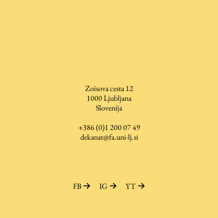
ŠIS (SI)
ŠIS (EN)
Aktualno
Zoisova cesta 12
1000
Ljubljana
Obvestila
Slovenija
Novice
+386 (0)1 200 07 49
Koledar dogodkov
dekanat@fa.uni-lj.si
Program dela
FB
IG
YT
Raziskovanje