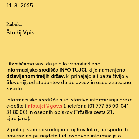
Osebje
11. 8. 2025
Organiziranost
Alumni
Rubrika
Knjižnica
Študij Vpis
Mednarodno sodelovanje
Članstva v združenjih
Konzorciji
Obveščamo vas, da je bilo vzpostavljeno
Tržna dejavnost
informacijsko središče INFO TUJCI
, ki je namenjeno
državljanom tretjih držav
, ki prihajajo ali pa že živijo v
Kontakti
Sloveniji, od študentov do delavcev in oseb z začasno
zaščito.
Intranet UL FA
Informacijsko središče nudi storitve informiranja preko
e-pošte (
infotujci@gov.si
), telefona (01 777 55 00, 041
Intranet UL
31 80 00) in osebnih obiskov (Tržaška cesta 21,
Osebni portal FIORI
Ljubljana).
Spletni arhiv DEPO
V prilogi vam posredujemo njihov letak, na spodnjih
povezavah pa najdete tudi osnovne informacije o