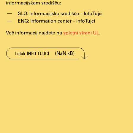
informacijskem središču:
SLO:
Informacijsko središče – InfoTujci
Študij
ENG:
Information center – InfoTujci
Več informacij najdete na
spletni strani UL
.
Predstavitev študija
Študentske informacije
Urniki
(NaN kB)
Letak-INFO TUJCI
Študijski programi
Predmeti
Izbirni moduli EMŠA
Vpis
Zaključek študija
Mednarodne izmenjave
Študijske prakse
Spletna učilnica