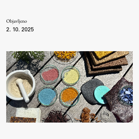
Študij
Objavljeno
2. 10. 2025
Predstavitev študija
Študentske informacije
Urniki
Študijski programi
Predmeti
Izbirni moduli EMŠA
Vpis
Zaključek študija
Mednarodne izmenjave
Študijske prakse
Spletna učilnica