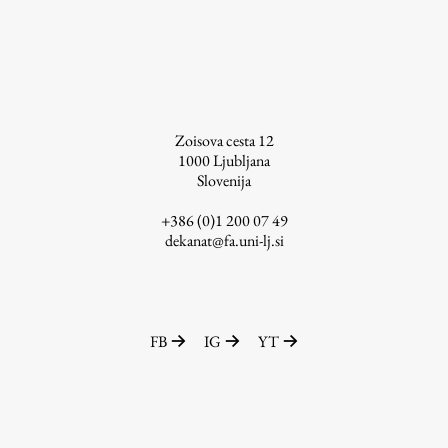
Zoisova cesta 12
1000
Ljubljana
Slovenija
+386 (0)1 200 07 49
dekanat@fa.uni-lj.si
FB
IG
YT