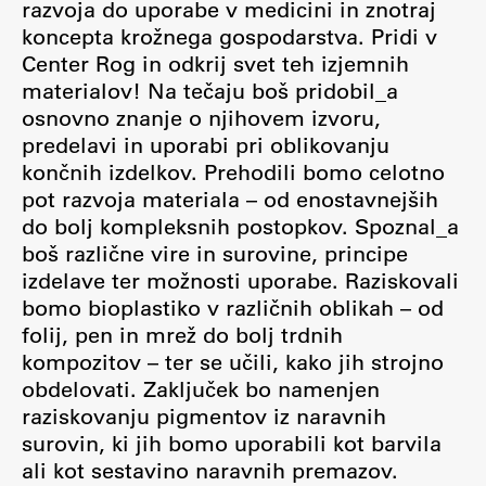
razvoja do uporabe v medicini in znotraj
Osebje
koncepta krožnega gospodarstva. Pridi v
Organiziranost
Center Rog in odkrij svet teh izjemnih
Alumni
materialov! Na tečaju boš pridobil_a
Knjižnica
osnovno znanje o njihovem izvoru,
predelavi in uporabi pri oblikovanju
Mednarodno sodelovanje
končnih izdelkov. Prehodili bomo celotno
Članstva v združenjih
pot razvoja materiala – od enostavnejših
Konzorciji
do bolj kompleksnih postopkov. Spoznal_a
Tržna dejavnost
boš različne vire in surovine, principe
Kontakti
izdelave ter možnosti uporabe. Raziskovali
bomo bioplastiko v različnih oblikah – od
folij, pen in mrež do bolj trdnih
Intranet UL FA
kompozitov – ter se učili, kako jih strojno
Intranet UL
obdelovati. Zaključek bo namenjen
Osebni portal FIORI
raziskovanju pigmentov iz naravnih
surovin, ki jih bomo uporabili kot barvila
Spletni arhiv DEPO
ali kot sestavino naravnih premazov.