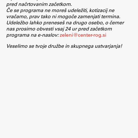
pred načrtovanim začetkom.
Zaključna dela
Če se programa ne moreš udeležiti, kotizacij ne
vračamo, prav tako ni mogoče zamenjati termina.
Razvojno sodelovanje in humanitarna pomoč
Udeležbo lahko preneseš na drugo osebo, o čemer
nas prosimo obvesti vsaj 24 ur pred začetkom
programa na e-naslov:
zeleni@center-rog.si
Veselimo se tvoje družbe in skupnega ustvarjanja!
Založništvo
FA–ZA
Zbirke
Publikacije
AR – Arhitektura, raziskovanje
Igra ustvarjalnosti