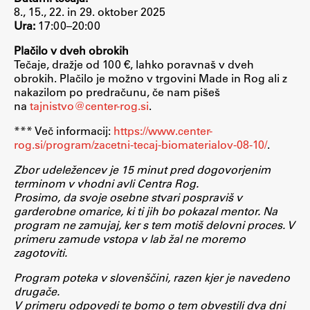
8., 15., 22. in 29. oktober 2025
Raziskovalni projekti
Ura:
17:00–20:00
Dosežki
Plačilo v dveh obrokih
Inštituti
Tečaje, dražje od 100 €, lahko poravnaš v dveh
Svetlobni LAB
obrokih. Plačilo je možno v trgovini Made in Rog ali z
nakazilom po predračunu, če nam pišeš
na
tajnistvo@center-rog.si
.
*** Več informacij:
https://www.center-
Delo
rog.si/program/zacetni-tecaj-biomaterialov-08-10/
.
Zbor udeležencev je 15 minut pred dogovorjenim
terminom v vhodni avli Centra Rog.
Seminarji
Prosimo, da svoje osebne stvari pospraviš v
Seminarske teme
garderobne omarice, ki ti jih bo pokazal mentor. Na
program ne zamujaj, ker s tem motiš delovni proces. V
Gostujoči profesor
primeru zamude vstopa v lab žal ne moremo
Delavnice
zagotoviti.
Študentski projekti
Program poteka v slovenščini, razen kjer je navedeno
Ekskurzije
drugače.
V primeru odpovedi te bomo o tem obvestili dva dni
Natečaji