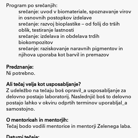
Program po srečanjih:
ŠIS (SI)
srečanje: uvod v biomateriale, spoznavanje virov
in osnovnih postopkov izdelave
ŠIS (EN)
srečanje: razvoj bioplastike – od folij do trših
oblik, testiranje lastnosti
srečanje: izdelava in obdelava trdih
biokompozitov
srečanje: raziskovanje naravnih pigmentov in
Aktualno
njihova uporaba kot barvil in premazov
Predznanje:
Obvestila
Ni potrebno.
Novice
Ali tečaj velja kot usposabljanje?
Koledar dogodkov
Z udeležbo na tečaju boš opravil_a usposabljanje za
Program dela
delovno postajo laboratorij. Naslednjič boš to delovno
postajo lahko v okviru odprtih terminov uporabljal_a
samostojno.
O mentoricah in mentorjih:
Raziskovanje
Tečaj bodo vodili mentorice in mentorji Zelenega laba.
Datumi tečaja: