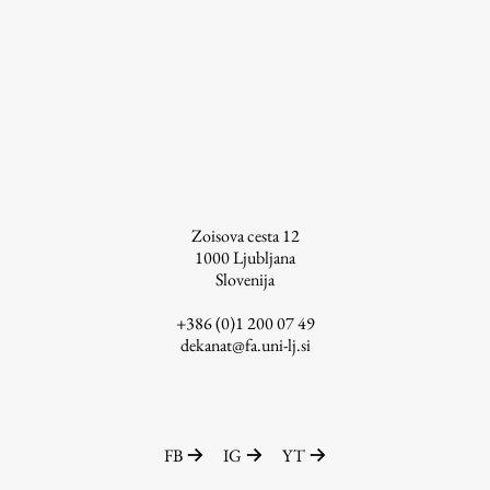
Zoisova cesta 12
1000
Ljubljana
Slovenija
+386 (0)1 200 07 49
dekanat@fa.uni-lj.si
FB
IG
YT