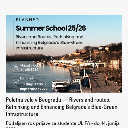
Osebje
Organiziranost
Alumni
Knjižnica
Mednarodno sodelovanje
Članstva v združenjih
Konzorciji
Tržna dejavnost
Kontakti
Intranet UL FA
Intranet UL
Poletna šola v Beogradu — Rivers and routes:
Osebni portal FIORI
Rethinking and Enhancing Belgrade’s Blue-Green
Infrastructure
Spletni arhiv DEPO
Podaljšan rok prijave za študente UL FA - do 14. junija