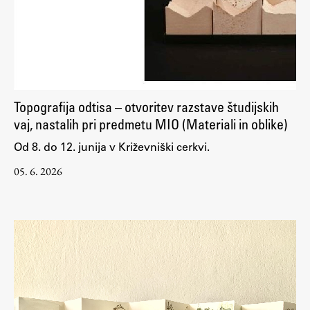
Zaključna dela
Razvojno sodelovanje in humanitarna pomoč
Založništvo
Topografija odtisa – otvoritev razstave študijskih
vaj, nastalih pri predmetu MIO (Materiali in oblike)
Od 8. do 12. junija v Križevniški cerkvi.
FA–ZA
05. 6. 2026
Zbirke
Publikacije
AR – Arhitektura, raziskovanje
Igra ustvarjalnosti