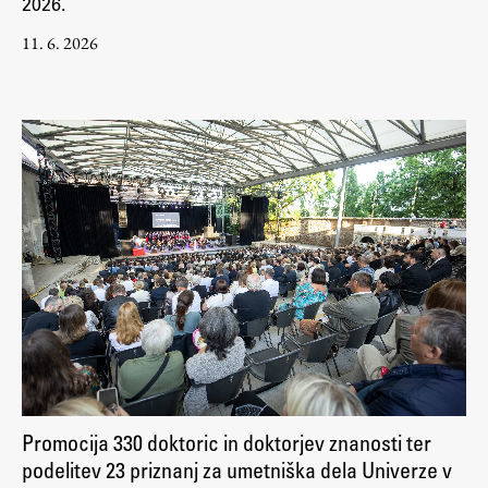
2026.
11. 6. 2026
Študij
Predstavitev študija
Študentske informacije
Urniki
Študijski programi
Predmeti
Izbirni moduli EMŠA
Vpis
Zaključek študija
Mednarodne izmenjave
Študijske prakse
Promocija 330 doktoric in doktorjev znanosti ter
podelitev 23 priznanj za umetniška dela Univerze v
Spletna učilnica