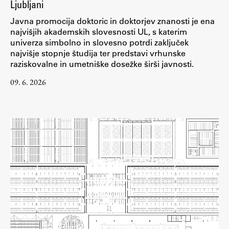
Ljubljani
ŠIS (SI)
Javna promocija doktoric in doktorjev znanosti je ena
najvišjih akademskih slovesnosti UL, s katerim
ŠIS (EN)
univerza simbolno in slovesno potrdi zaključek
najvišje stopnje študija ter predstavi vrhunske
raziskovalne in umetniške dosežke širši javnosti.
Aktualno
09. 6. 2026
Obvestila
Novice
Koledar dogodkov
Program dela
Raziskovanje