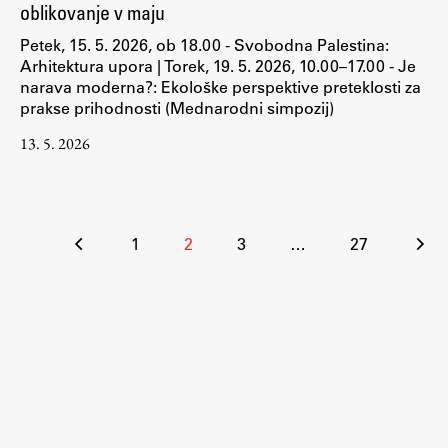
oblikovanje v maju
Petek, 15. 5. 2026, ob 18.00 - Svobodna Palestina:
Arhitektura upora | Torek, 19. 5. 2026, 10.00–17.00 - Je
narava moderna?: Ekološke perspektive preteklosti za
prakse prihodnosti (Mednarodni simpozij)
13. 5. 2026
Številčenje
1
2
3
…
27
prispevkov