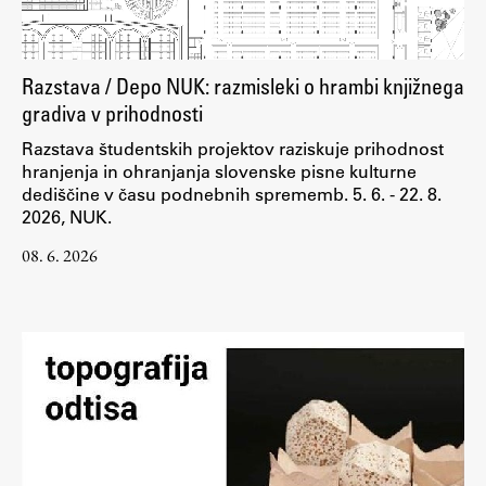
Raziskovalni projekti
Dosežki
Inštituti
Razstava / Depo NUK: razmisleki o hrambi knjižnega
gradiva v prihodnosti
Svetlobni LAB
Razstava študentskih projektov raziskuje prihodnost
hranjenja in ohranjanja slovenske pisne kulturne
dediščine v času podnebnih sprememb. 5. 6. - 22. 8.
2026, NUK.
Delo
08. 6. 2026
Seminarji
Seminarske teme
Gostujoči profesor
Delavnice
Študentski projekti
Ekskurzije
Natečaji