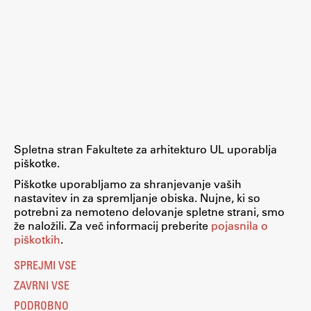
ŠIS (SI)
ŠIS (EN)
Aktualno
Spletna stran Fakultete za arhitekturo UL uporablja
Obvestila
piškotke.
Novice
Piškotke uporabljamo za shranjevanje vaših
Koledar dogodkov
nastavitev in za spremljanje obiska. Nujne, ki so
potrebni za nemoteno delovanje spletne strani, smo
Program dela
že naložili. Za več informacij preberite
pojasnila o
piškotkih
.
SPREJMI VSE
Raziskovanje
ZAVRNI VSE
PODROBNO