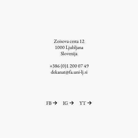
Študij
Predstavitev študija
Zoisova cesta 12
Študentske informacije
1000
Ljubljana
Slovenija
Urniki
Študijski programi
+386 (0)1 200 07 49
dekanat@fa.uni-lj.si
Predmeti
Izbirni moduli EMŠA
Vpis
Zaključek študija
FB
IG
YT
Mednarodne izmenjave
Študijske prakse
Spletna učilnica