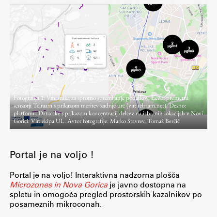
Raziskovalni projekti
Dosežki
Inštituti
Svetlobni LAB
Fotografija 1: Vmesnika za sprotno spremljanje podatkov. Levo: prometni
Delo
senzorji Telraam s prikazom meritev zadnje ure (vir: telraam.net). Desno:
platforma Datacake s prikazom koncentracij delcev na izbranih lokacijah v Novi
Gorici. Vir: ekipa UL. Avtor fotografije: Marko Stavrev, Tomaž Berčič
Seminarji
Seminarske teme
Portal je na voljo !
Gostujoči profesor
Delavnice
Portal je na voljo! Interaktivna nadzorna plošča
Microzones in Nova Gorica
je javno dostopna na
Študentski projekti
spletu in omogoča pregled prostorskih kazalnikov po
Ekskurzije
posameznih mikroconah.
Natečaji