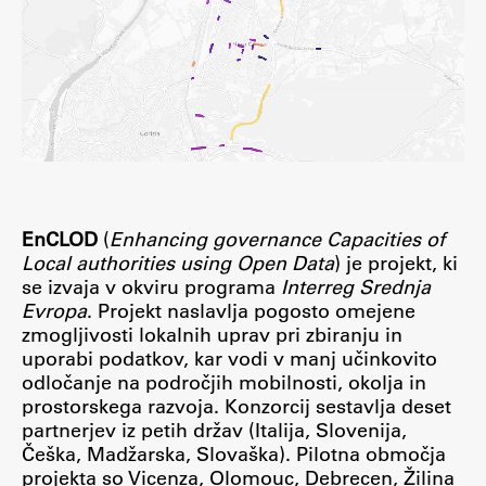
Študij
Predstavitev študija
Študentske informacije
Urniki
Študijski programi
EnCLOD
(
Enhancing governance Capacities of
Predmeti
Local authorities using Open Data
) je projekt, ki
se izvaja v okviru programa
Interreg Srednja
Izbirni moduli EMŠA
Evropa
. Projekt naslavlja pogosto omejene
Vpis
zmogljivosti lokalnih uprav pri zbiranju in
Zaključek študija
uporabi podatkov, kar vodi v manj učinkovito
odločanje na področjih mobilnosti, okolja in
Mednarodne izmenjave
prostorskega razvoja. Konzorcij sestavlja deset
Študijske prakse
partnerjev iz petih držav (Italija, Slovenija,
Češka, Madžarska, Slovaška). Pilotna območja
projekta so Vicenza, Olomouc, Debrecen, Žilina
Spletna učilnica