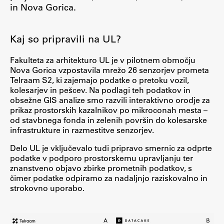
in Nova Gorica.
ŠIS (SI)
ŠIS (EN)
Kaj so pripravili na UL?
Fakulteta za arhitekturo UL je v pilotnem območju
Nova Gorica vzpostavila mrežo 26 senzorjev prometa
Telraam S2, ki zajemajo podatke o pretoku vozil,
Aktualno
kolesarjev in pešcev. Na podlagi teh podatkov in
obsežne GIS analize smo razvili interaktivno orodje za
prikaz prostorskih kazalnikov po mikroconah mesta –
Obvestila
od stavbnega fonda in zelenih površin do kolesarske
Novice
infrastrukture in razmestitve senzorjev.
Koledar dogodkov
Delo UL je vključevalo tudi pripravo smernic za odprte
Program dela
podatke v podporo prostorskemu upravljanju ter
znanstveno objavo zbirke prometnih podatkov, s
čimer podatke odpiramo za nadaljnjo raziskovalno in
strokovno uporabo.
Raziskovanje