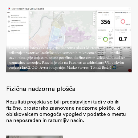
Zaključna dela
Razvojno sodelovanje in humanitarna pomoč
Fotografija 2: Interaktivna spletna nadzorna plošča Microzones in Nova Gorica
Založništvo
prikazuje prostorske kazalnike po posameznih mikroconah mesta – število
stavb, tipologijo objektov, zelene površine, dolžino cest in kolesarskih poti ter
razmestitev senzorjev. Razvita je bila na Fakulteti za arhitekturo UL v okviru
FA–ZA
projekta EnCLOD. Avtor fotografije: Marko Stavrev, Tomaž Berčič
Zbirke
Publikacije
Fizična nadzorna plošča
Rezultati projekta so bili predstavljeni tudi v obliki
AR – Arhitektura, raziskovanje
fizične, prostorsko zasnovane nadzorne plošče, ki
Igra ustvarjalnosti
obiskovalcem omogoča vpogled v podatke o mestu
na neposreden in razumljiv način.