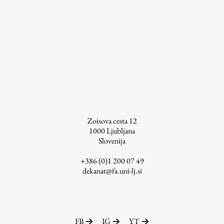
Zoisova cesta 12
1000
Ljubljana
Slovenija
+386 (0)1 200 07 49
dekanat@fa.uni-lj.si
FB
IG
YT