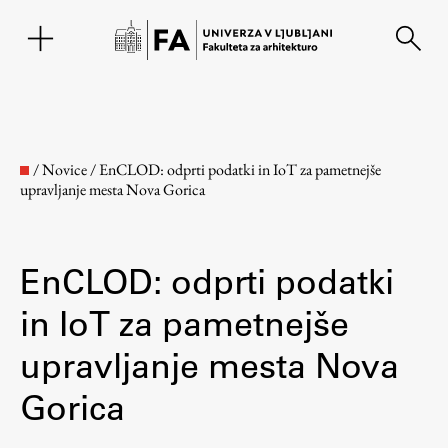
EN
/
Novice
/
EnCLOD: odprti podatki in IoT za pametnejše
upravljanje mesta Nova Gorica
EnCLOD: odprti podatki
in IoT za pametnejše
upravljanje mesta Nova
Fakulteta
Gorica
O fakulteti