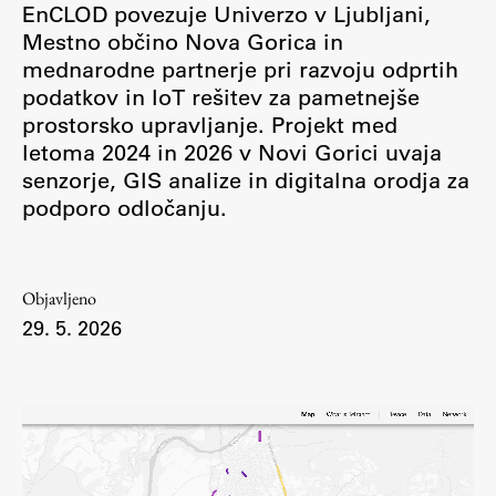
EnCLOD povezuje Univerzo v Ljubljani,
Osebje
Mestno občino Nova Gorica in
Organiziranost
mednarodne partnerje pri razvoju odprtih
Alumni
podatkov in IoT rešitev za pametnejše
Knjižnica
prostorsko upravljanje. Projekt med
Mednarodno sodelovanje
letoma 2024 in 2026 v Novi Gorici uvaja
senzorje, GIS analize in digitalna orodja za
Članstva v združenjih
podporo odločanju.
Konzorciji
Tržna dejavnost
Kontakti
Objavljeno
29. 5. 2026
Intranet UL FA
Intranet UL
Osebni portal FIORI
Spletni arhiv DEPO