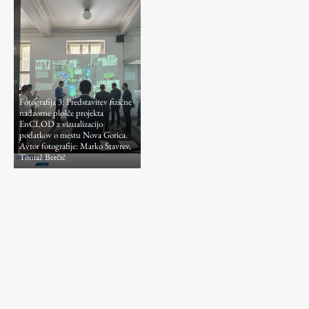
Fotografija 3: Predstavitev fizične
nadzorne plošče projekta
EnCLOD z vizualizacijo
podatkov o mestu Nova Gorica.
Avtor fotografije: Marko Stavrev,
Tomaž Berčič