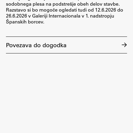
sodobnega plesa na podstrešje obeh delov stavbe.
ŠIS (SI)
Razstavo si bo mogoče ogledati tudi od 12.6.2026 do
26.6.2026 v Galeriji Internacionala v 1. nadstropju
ŠIS (EN)
Španskih borcev.
Povezava do dogodka
Aktualno
Obvestila
Novice
Koledar dogodkov
Program dela
Raziskovanje