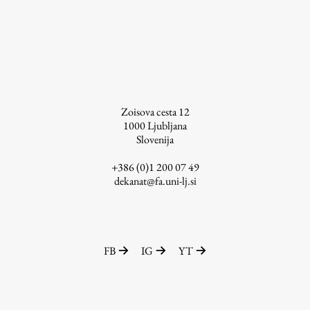
Raziskovalni projekti
Dosežki
Inštituti
Svetlobni LAB
Zoisova cesta 12
1000
Ljubljana
Slovenija
Delo
+386 (0)1 200 07 49
dekanat@fa.uni-lj.si
Seminarji
Seminarske teme
Gostujoči profesor
Delavnice
FB
IG
YT
Študentski projekti
Ekskurzije
Natečaji