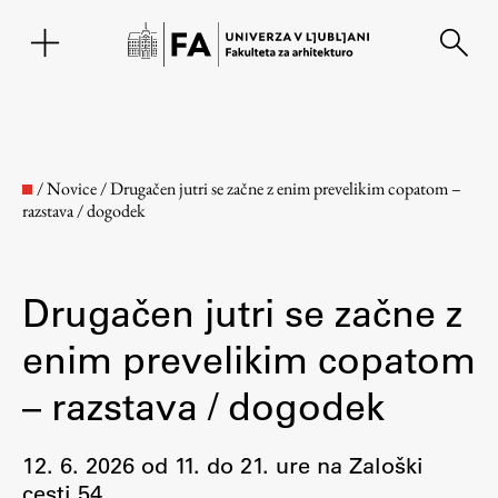
EN
/
Novice
/
Drugačen jutri se začne z enim prevelikim copatom –
razstava / dogodek
Drugačen jutri se začne z
enim prevelikim copatom
– razstava / dogodek
Fakulteta
12. 6. 2026 od 11. do 21. ure na Zaloški
O fakulteti
cesti 54.