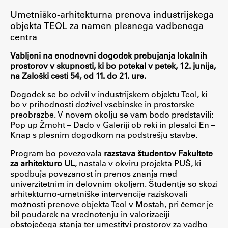
Umetniško-arhitekturna prenova industrijskega
objekta TEOL za namen plesnega vadbenega
Študij
centra
Vabljeni na enodnevni dogodek prebujanja lokalnih
Predstavitev študija
prostorov v skupnosti, ki bo potekal v petek, 12. junija,
Študentske informacije
na Zaloški cesti 54, od 11. do 21. ure.
Urniki
Dogodek se bo odvil v industrijskem objektu Teol, ki
bo v prihodnosti doživel vsebinske in prostorske
Študijski programi
preobrazbe. V novem okolju se vam bodo predstavili:
Predmeti
Pop up Žmoht – Dado v Galeriji ob reki in plesalci En –
Knap s plesnim dogodkom na podstrešju stavbe.
Izbirni moduli EMŠA
Vpis
Program bo povezovala
razstava študentov Fakultete
za arhitekturo UL
, nastala v okviru projekta PUŠ, ki
Zaključek študija
spodbuja povezanost in prenos znanja med
Mednarodne izmenjave
univerzitetnim in delovnim okoljem. Študentje so skozi
arhitekturno-umetniške intervencije raziskovali
Študijske prakse
možnosti prenove objekta Teol v Mostah, pri čemer je
bil poudarek na vrednotenju in valorizaciji
obstoječega stanja ter umestitvi prostorov za vadbo
Spletna učilnica