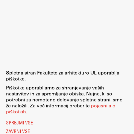
Zaključna dela
Razvojno sodelovanje in humanitarna pomoč
Založništvo
FA–ZA
Spletna stran Fakultete za arhitekturo UL uporablja
Zbirke
piškotke.
Publikacije
Piškotke uporabljamo za shranjevanje vaših
nastavitev in za spremljanje obiska. Nujne, ki so
potrebni za nemoteno delovanje spletne strani, smo
AR – Arhitektura, raziskovanje
že naložili. Za več informacij preberite
pojasnila o
Igra ustvarjalnosti
piškotkih
.
SPREJMI VSE
ZAVRNI VSE