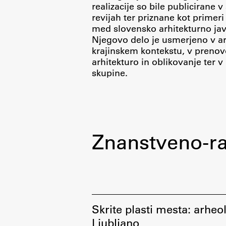
realizacije so bile publicirane v
revijah ter priznane kot primer
med slovensko arhitekturno jav
Njegovo delo je usmerjeno v ar
krajinskem kontekstu, v prenov
arhitekturo in oblikovanje ter v
Delo
skupine.
Seminarji
Seminarske teme
Gostujoči profesor
Znanstveno-ra
Delavnice
Študentski projekti
Ekskurzije
Natečaji
Skrite plasti mesta: arheo
Zaključna dela
Ljubljano
Razvojno sodelovanje in humanitarna