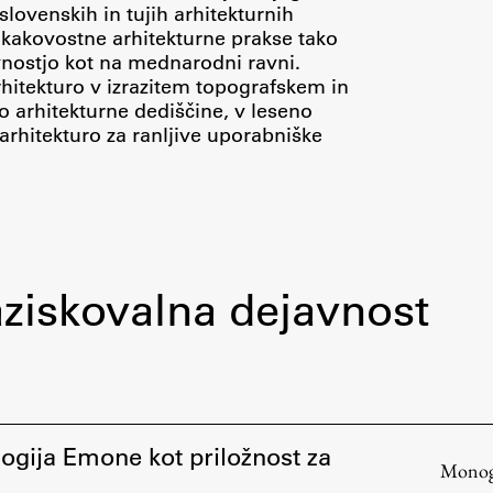
 slovenskih in tujih arhitekturnih
i kakovostne arhitekturne prakse tako
nostjo kot na mednarodni ravni.
hitekturo v izrazitem topografskem in
o arhitekturne dediščine, v leseno
 arhitekturo za ranljive uporabniške
Založništvo
FA–ZA
Zbirke
Publikacije
ziskovalna dejavnost
AR – Arhitektura, raziskovanje
Igra ustvarjalnosti
logija Emone kot priložnost za
Monogr