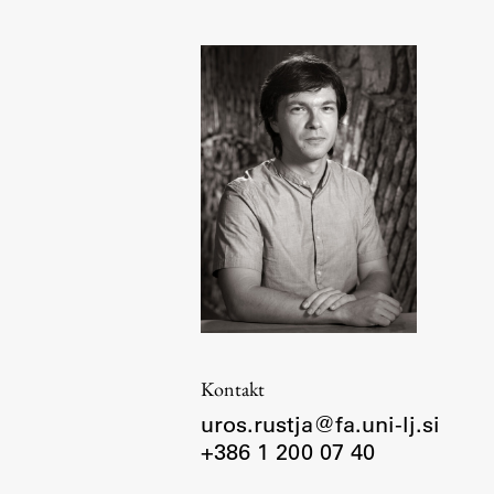
Organiziranost
Alumni
Knjižnica
Mednarodno sodelovanje
Članstva v združenjih
Konzorciji
Tržna dejavnost
Kontakti
Intranet UL FA
Intranet UL
Kontakt
Osebni portal FIORI
uros.rustja@fa.uni-lj.si
Spletni arhiv DEPO
+386 1 200 07 40