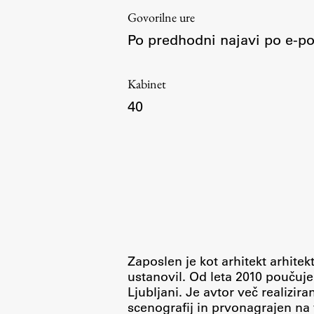
Govorilne ure
Po predhodni najavi po e-po
Kabinet
40
Aktualno
Obvestila
Novice
Koledar dogodkov
Program dela
Zaposlen je kot arhitekt arhitekt
ustanovil. Od leta 2010 poučuje
Ljubljani. Je avtor več realizira
scenografij in prvonagrajen na 