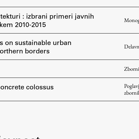
ekturi : izbrani primeri javnih
Monogr
škem 2010-2015
on sustainable urban
Delavn
Northern borders
Zborn
concrete colossus
Poglavj
zborni