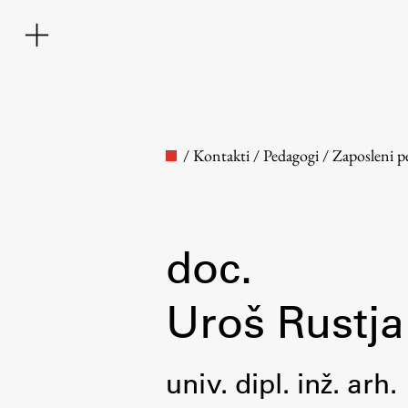
/
Kontakti
/
Pedagogi
/
Zaposleni p
doc.
Fakulteta
Uroš Rustja
O fakulteti
univ. dipl. inž. arh.
Osebje