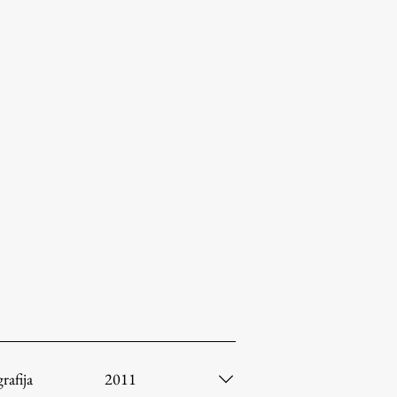
afija
2011