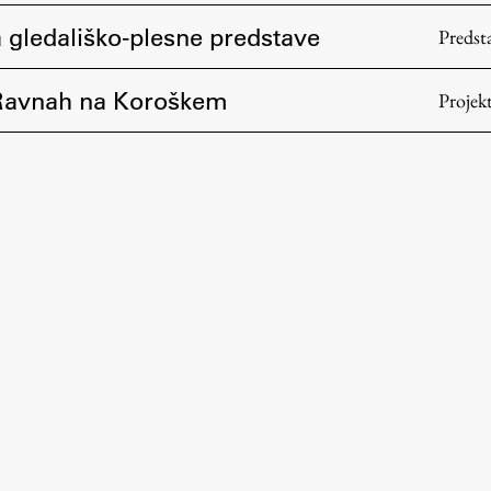
 gledališko-plesne predstave
Predst
 Ravnah na Koroškem
Projek