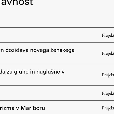
javnost
Projek
in dozidava novega ženskega
Projek
a za gluhe in naglušne v
Projek
Projek
urizma v Mariboru
Projek