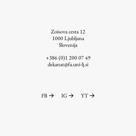
Zoisova cesta 12
1000
Ljubljana
Slovenija
+386 (0)1 200 07 49
dekanat@fa.uni-lj.si
FB
IG
YT