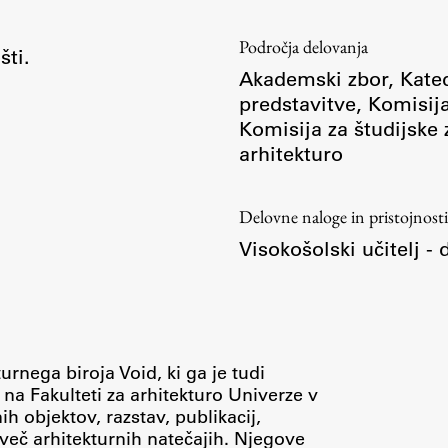
Področja delovanja
šti.
Akademski zbor
,
Kated
predstavitve
,
Komisija
Komisija za študijske
arhitekturo
Delovne naloge in pristojnosti
Visokošolski učitelj -
urnega biroja Void, ki ga je tudi
 na Fakulteti za arhitekturo Univerze v
nih objektov, razstav, publikacij,
več arhitekturnih natečajih. Njegove