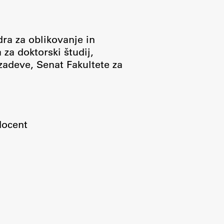
ra za oblikovanje in
 za doktorski študij
,
 zadeve
,
Senat Fakultete za
Raziskovanje
Raziskovalni projekti
 docent
Dosežki
Inštituti
Svetlobni LAB