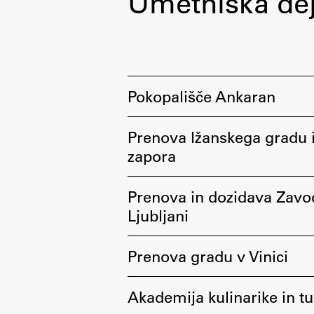
Umetniška de
Pokopališče Ankaran
Prenova Ižanskega gradu 
zapora
Prenova in dozidava Zavod
Ljubljani
Prenova gradu v Vinici
Akademija kulinarike in t