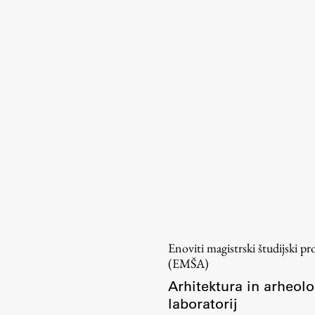
Urniki
Študijski programi
Predmeti
Izbirni moduli EMŠA
Vpis
Zaključek študija
Mednarodne izmenjave
Študijske prakse
Spletna učilnica
ŠIS (SI)
Enoviti magistrski študijski p
ŠIS (EN)
(EMŠA)
Arhitektura in arheolo
laboratorij