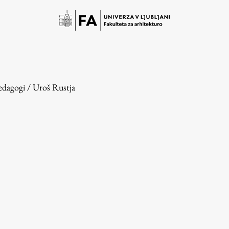
edagogi
/
Uroš Rustja
Študij
Predstavitev študija
Študentske informacije