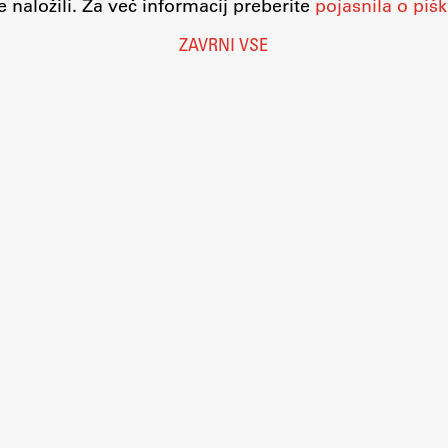
 naložili. Za več informacij preberite
pojasnila o pišk
ZAVRNI VSE
Nastavitve piškotkov