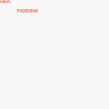
otkih
.
PODROBNO