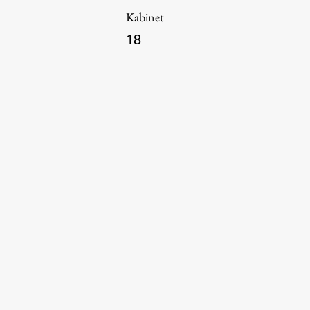
Kabinet
18
Aktualno
Obvestila
Novice
Koledar dogodkov
Program dela