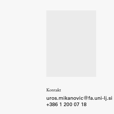
Organiziranost
Alumni
Knjižnica
Mednarodno sodelovanje
Članstva v združenjih
Konzorciji
Tržna dejavnost
Kontakti
Intranet UL FA
Intranet UL
Kontakt
Osebni portal FIORI
uros.mikanovic@fa.uni-lj.si
Spletni arhiv DEPO
+386 1 200 07 18