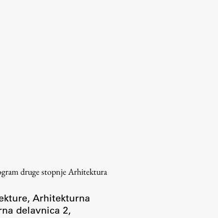
rogram druge stopnje Arhitektura
ekture
,
Arhitekturna
rna delavnica 2
,