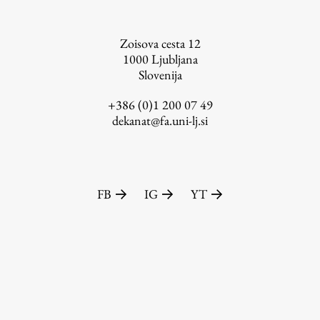
Zoisova cesta 12
1000
Ljubljana
Slovenija
+386 (0)1 200 07 49
dekanat@fa.uni-lj.si
FB
IG
YT