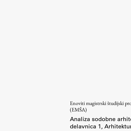
Urniki
Študijski programi
Predmeti
Izbirni moduli EMŠA
Vpis
Zaključek študija
Mednarodne izmenjave
Študijske prakse
Spletna učilnica
ŠIS (SI)
Enoviti magistrski študijski p
ŠIS (EN)
(EMŠA)
Analiza sodobne arhit
delavnica 1
,
Arhitektu