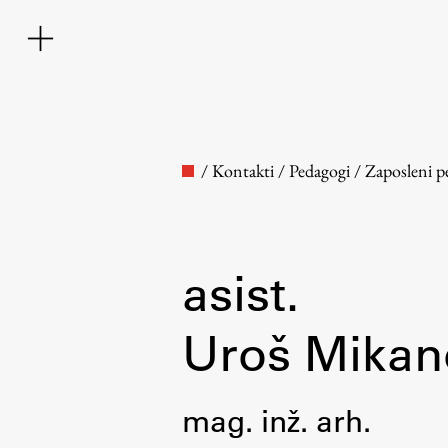
/
Kontakti
/
Pedagogi
/
Zaposleni p
asist.
Fakulteta
Uroš Mikan
O fakulteti
mag. inž. arh.
Osebje